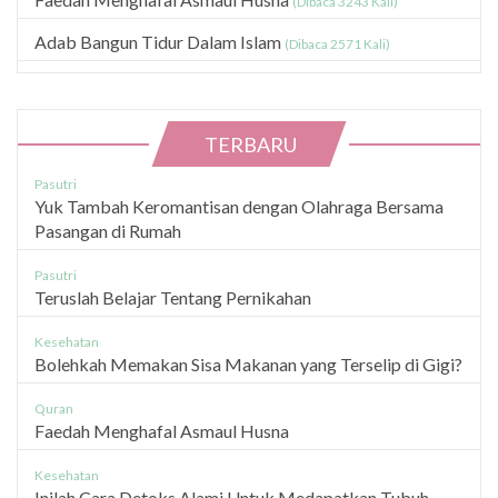
(Dibaca 3243 Kali)
Adab Bangun Tidur Dalam Islam
(Dibaca 2571 Kali)
TERBARU
Pasutri
Yuk Tambah Keromantisan dengan Olahraga Bersama
Pasangan di Rumah
Pasutri
Teruslah Belajar Tentang Pernikahan
Kesehatan
Bolehkah Memakan Sisa Makanan yang Terselip di Gigi?
Quran
Faedah Menghafal Asmaul Husna
Kesehatan
Inilah Cara Detoks Alami Untuk Medapatkan Tubuh