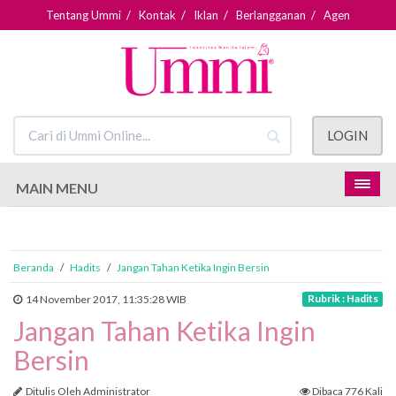
Tentang Ummi
/
Kontak
/
Iklan
/
Berlangganan
/
Agen
LOGIN
MAIN MENU
Beranda
/
Hadits
/
Jangan Tahan Ketika Ingin Bersin
Rubrik : Hadits
14 November 2017, 11:35:28 WIB
Jangan Tahan Ketika Ingin
Bersin
Ditulis Oleh Administrator
Dibaca 776 Kali