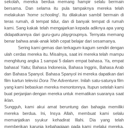
sekolah, mereka berdua memang hampir selalu bermain
bersama. Dan selama itu pula tampaknya mereka telah
melakukan '
home schooling
'. Itu dilakukan sambil bermain di
teras rumah, di tempat tidur, dan di banyak tempat di rumah
kami. Sang kakak telah mengajarkan kepada adiknya apa yang
didapatkannya dari guru-guru
playgroup
nya. Ternyata memang
benar bahwa anak-anak lebih cepat belajar dari sesamanya.
Sering kami gemas dan terkagum-kagum sendiri dengan
ulah cerdas mereka itu. Misalnya, saat ini mereka telah mampu
menghitung angka 1 sampai 5 dalam empat bahasa. Ya, empat
bahasa! Yaitu; Bahasa Indonesia, Bahasa Inggris, Bahasa Arab
dan Bahasa Spanyol. Bahasa Spanyol ini mereka dapatkan dari
film kartun televisi
Dora The Adventurer
. Inilah satu-satunya film
yang kami bebaskan mereka menontonnya. Itupun setelah kami
buat perjanjian dengan mereka untuk mematikan suaranya saat
iklan.
Sungguh, kami akui amat beruntung dan bahagia memiliki
mereka berdua. Ini, Insya Allah, membuat kami selalu
memanjatkan syukur kehadirat Illahi. Dia yang telah
memberikan karunia kebahagiaan pada kami melalui mereka,