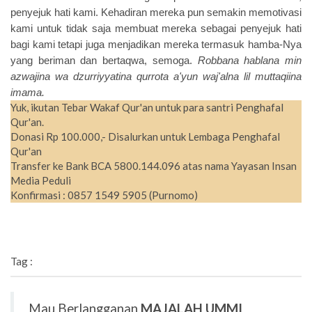
penyejuk hati kami. Kehadiran mereka pun semakin memotivasi
kami untuk tidak saja membuat mereka sebagai penyejuk hati
bagi kami tetapi juga menjadikan mereka termasuk hamba-Nya
yang beriman dan bertaqwa, semoga.
Robbana hablana min
azwajina wa dzurriyyatina qurrota a'yun waj'alna lil muttaqiina
imama.
Yuk, ikutan Tebar Wakaf Qur'an untuk para santri Penghafal
Qur'an.
Donasi Rp 100.000,- Disalurkan untuk Lembaga Penghafal
Qur'an
Transfer ke Bank BCA 5800.144.096 atas nama Yayasan Insan
Media Peduli
Konfirmasi : 0857 1549 5905 (Purnomo)
Tag :
Mau Berlangganan
MAJALAH UMMI