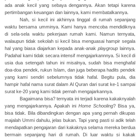
ada anak kecil yang sebaya dengannya. Akan tetapi karena
pertimbangan keuangan dan lainnya, kami membatalkannya.
Nah, si kecil ini akhirnya tinggal di rumah sepanjang
waktu bersama umminya. Kami hanya mencoba mendidiknya
di sela-sela waktu pekerjaan rumah kami. Namun ternyata,
walaupun tidak sekolah si kecil bisa menguasai hampir segala
hal yang biasa diajarkan kepada anak-anak
playgroup
lainnya.
Padahal kami tidak secara intensif mengajarkannnya. Si kecil di
usia dua setengah tahun ini misalnya, sudah bisa menghafal
doa-doa pendek, rukun Islam, dan juga beberapa hadits pendek
yang kami sendiri sebelumnya tidak hafal. Begitu pula, dia
hampir hafal nama surat dalam Al Quran dari surat ke-1 sampai
surat ke-20 yang kami tidak pernah mengajarkannya.
Bagaimana bisa? ternyata ini terjadi karena kakaknyalah
yang mengajarkannya. Apakah ini
Home Schooling
? Bisa ya,
bisa tidak. Bila dibandingkan dengan apa yang pernah dikupas
majalah Ummi dahulu, jelas bukan. Tapi yang pasti si adik telah
mendapatkan pengajaran dari kakaknya selama mereka berdua
bermain sepanjang hari di rumah. Di luar waktu si kakak