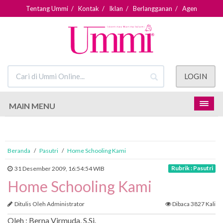
Tentang Ummi
/
Kontak
/
Iklan
/
Berlangganan
/
Agen
LOGIN
MAIN MENU
Beranda
/
Pasutri
/
Home Schooling Kami
Rubrik : Pasutri
31 Desember 2009, 16:54:54 WIB
Home Schooling Kami
Ditulis Oleh Administrator
Dibaca 3827 Kali
Oleh : Berna Virmuda, S.Si.