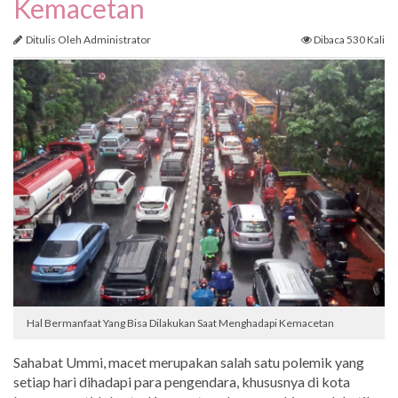
Kemacetan
Ditulis Oleh Administrator
Dibaca 530 Kali
Hal Bermanfaat Yang Bisa Dilakukan Saat Menghadapi Kemacetan
Sahabat Ummi, macet merupakan salah satu polemik yang
setiap hari dihadapi para pengendara, khususnya di kota