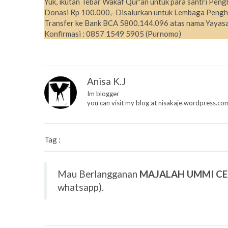
Yuk, ikutan Tebar Wakaf Qur'an untuk para santri Peng
Donasi Rp 100.000,- Disalurkan untuk Lembaga Pengh
Transfer ke Bank BCA 5800.144.096 atas nama Yayasa
Konfirmasi : 0857 1549 5905 (Purnomo)
Anisa K.J
Im blogger
you can visit my blog at nisakaje.wordpress.co
Tag :
Mau Berlangganan
MAJALAH UMMI C
whatsapp).