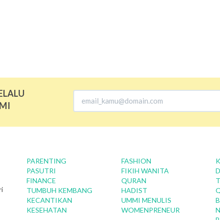
ELALU
MI
PARENTING
FASHION
K
PASUTRI
FIKIH WANITA
D
FINANCE
QURAN
T
i
TUMBUH KEMBANG
HADIST
KECANTIKAN
UMMI MENULIS
B
KESEHATAN
WOMENPRENEUR
N
B