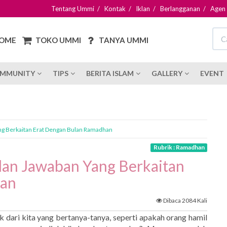
Tentang Ummi
/
Kontak
/
Iklan
/
Berlangganan
/
Agen
OME
TOKO UMMI
TANYA UMMI
MMUNITY
TIPS
BERITA ISLAM
GALLERY
EVENT
ng Berkaitan Erat Dengan Bulan Ramadhan
Rubrik : Ramadhan
dan Jawaban Yang Berkaitan
han
Dibaca 2084 Kali
 dari kita yang bertanya-tanya, seperti apakah orang hamil