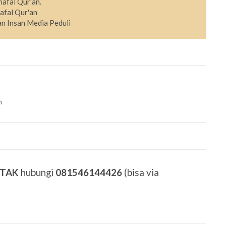
hafal Qur'an.
afal Qur'an
n Insan Media Peduli
m
ETAK
hubungi
081546144426
(bisa via