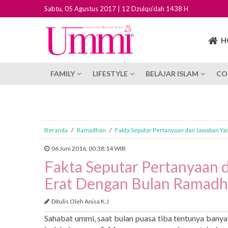
Sabtu, 05 Agustus 2017 | 12 Dzulqo'dah 1438 H
H
FAMILY
LIFESTYLE
BELAJAR ISLAM
CO
Beranda
/
Ramadhan
/
Fakta Seputar Pertanyaan dan Jawaban Ya
06 Juni 2016, 00:38:14 WIB
Fakta Seputar Pertanyaan 
Erat Dengan Bulan Ramad
Ditulis Oleh Anisa K.J
Sahabat ummi, saat bulan puasa tiba tentunya banyak