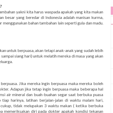
?
 tambahan yakni kita harus waspada apakah yang kita makan
n besar yang beredar di Indonesia adalah manisan kurma,
ur menggunakan bahan tambahan lain seperti gula dan madu.
kan untuk berpuasa, akan tetapi anak-anak yang sudah lebih
 sampai siang hari) untuk melatih mereka di masa yang akan
eluarga.
 berpuasa. Jika mereka ingin berpuasa maka mereka boleh
kter. Adapun jika tetap ingin berpuasa maka beberapa hal
msi air mineral dan buah-buahan segar saat berbuka puasa
 tiap harinya, latihan berjalan-jalan di waktu malam hari,
 cukup, tidak melupakan 3 waktu makan ( ketika berbuka
upa memeriksakan diri pada dokter apakah kondisi tekanan