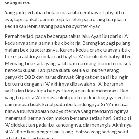
sebagainya.
Yang jadi perhatian bukan masalah membayar babysitter-
nya, tapi apakah pernah terpikir oleh para orang tua jika si
kecil akan lebih sayang pada babysitter-nya?
Pernah terjadi pada beberapa tahun lalu. Ayah ibu dari si 'A'
keduanya sama-sama sibuk bekerja. Berangkat pagi pulang
malam begitu seterusnya. Karena kedua orang tuanya sibuk
bekerja akhirnya mulai dari bayi si 'A' diasuh oleh babysitter.
Memang tidak ada yang salah karena orang tua ini termasuk
berkecukupan. Tapi pada suatu ketika si Ibu terserang
penyakit DBD dan harus dirawat. Singkat cerita si Ibu ingin
bertemu dengan si 'A' akhirnya dibawalah si 'A' ke rumah
sakit dan tidak lupa babysitternya pun ikut menemani. Dan
yang terjadi si 'A' merasa rikuh pada ibu kandungnya sendiri
dan merasa tidak kenal pada ibu kandungnya. Si 'A' merasa
bahwa ibunya adalah babysitternya yang mendampinginya,
menemani bermain dan makan bersama setiap hari. Setiap si
'A' didekatkan pada ibu kandungnya, dia menangis. Akhirnya
si 'A' diberikan pengertian 'ulang' bahwa yang sedang sakit
adalah ibu kandungnya.