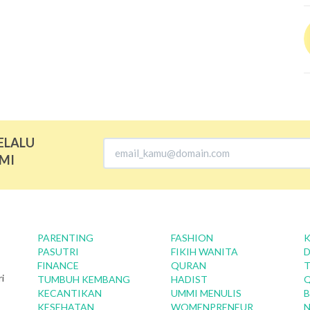
ELALU
MI
PARENTING
FASHION
K
PASUTRI
FIKIH WANITA
D
FINANCE
QURAN
T
i
TUMBUH KEMBANG
HADIST
KECANTIKAN
UMMI MENULIS
B
KESEHATAN
WOMENPRENEUR
N