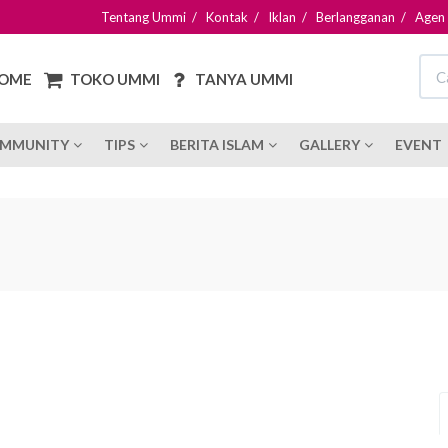
Tentang Ummi
/
Kontak
/
Iklan
/
Berlangganan
/
Agen
OME
TOKO UMMI
TANYA UMMI
MMUNITY
TIPS
BERITA ISLAM
GALLERY
EVENT