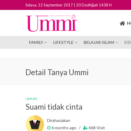
Selasa, 12 September 2017 | 20 Dzulhijjah 1438 H
H
FAMILY
LIFESTYLE
BELAJAR ISLAM
CO
Detail Tanya Ummi
UMUM
Suami tidak cinta
Dirahasiakan
6 months ago /
468 Visit