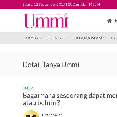
Selasa, 12 September 2017 | 20 Dzulhijjah 1438 H
H
FAMILY
LIFESTYLE
BELAJAR ISLAM
CO
Detail Tanya Ummi
UMUM
Bagaimana seseorang dapat meni
atau belum ?
Dirahasiakan