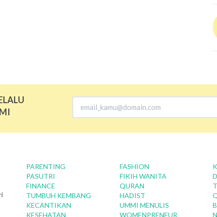
ELALU
MI
PARENTING
FASHION
K
PASUTRI
FIKIH WANITA
D
FINANCE
QURAN
T
i
TUMBUH KEMBANG
HADIST
KECANTIKAN
UMMI MENULIS
B
KESEHATAN
WOMENPRENEUR
N