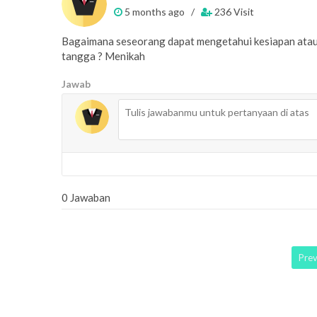
5 months ago /
236 Visit
Bagaimana seseorang dapat mengetahui kesiapan atau
tangga ? Menikah
Jawab
0 Jawaban
Pre