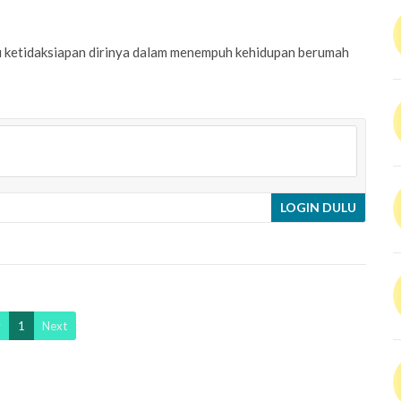
 ketidaksiapan dirinya dalam menempuh kehidupan berumah
LOGIN DULU
v
1
Next