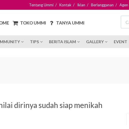
Tentang Ummi
/
Kontak
/
Iklan
/
Berlangganan
/
Agen
OME
TOKO UMMI
TANYA UMMI
MMUNITY
TIPS
BERITA ISLAM
GALLERY
EVENT
lai dirinya sudah siap menikah