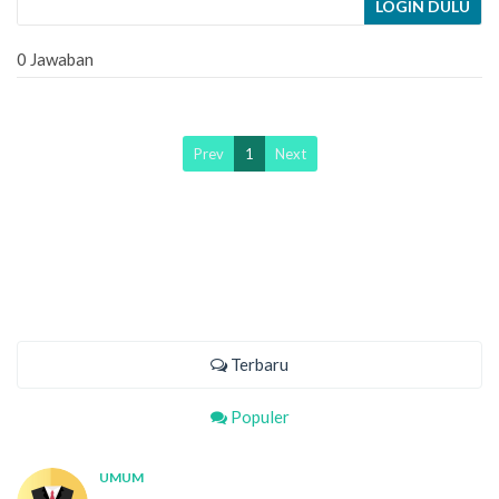
LOGIN DULU
0 Jawaban
Prev
1
Next
Terbaru
Populer
UMUM