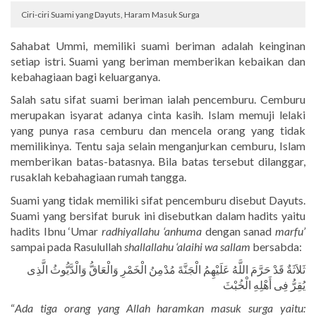
Ciri-ciri Suami yang Dayuts, Haram Masuk Surga
Sahabat Ummi, memiliki suami beriman adalah keinginan
setiap istri. Suami yang beriman memberikan kebaikan dan
kebahagiaan bagi keluarganya.
Salah satu sifat suami beriman ialah pencemburu. Cemburu
merupakan isyarat adanya cinta kasih. Islam memuji lelaki
yang punya rasa cemburu dan mencela orang yang tidak
memilikinya. Tentu saja selain menganjurkan cemburu, Islam
memberikan batas-batasnya. Bila batas tersebut dilanggar,
rusaklah kebahagiaan rumah tangga.
Suami yang tidak memiliki sifat pencemburu disebut Dayuts.
Suami yang bersifat buruk ini disebutkan dalam hadits yaitu
hadits Ibnu ‘Umar
radhiyallahu ‘anhuma
dengan sanad
marfu’
sampai pada Rasulullah
shallallahu ‘alaihi wa sallam
bersabda:
ثَلاَثَةٌ قَدْ حَرَّمَ اللَّهُ عَلَيْهِمُ الْجَنَّةَ مُدْمِنُ الْخَمْرِ وَالْعَاقُّ وَالْدَّيُّوثُ الَّذِى
يُقِرُّ فِى أَهْلِهِ الْخُبْثَ
“
Ada tiga orang yang Allah haramkan masuk surga yaitu: