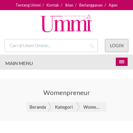
Tentang Ummi
/
Kontak
/
Iklan
/
Berlangganan
/
Agen
LOGIN
MAIN MENU
Womenpreneur
Beranda
Kategori
Womenpreneur