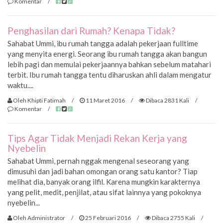
Komentar
/
Penghasilan dari Rumah? Kenapa Tidak?
Sahabat Ummi, ibu rumah tangga adalah pekerjaan fulltime
yang menyita energi. Seorang ibu rumah tangga akan bangun
lebih pagi dan memulai pekerjaannya bahkan sebelum matahari
terbit. Ibu rumah tangga tentu diharuskan ahli dalam mengatur
waktu....
Oleh Khipti Fatimah
/
11 Maret 2016
/
Dibaca 2831 Kali
/
Komentar
/
Tips Agar Tidak Menjadi Rekan Kerja yang
Nyebelin
Sahabat Ummi, pernah nggak mengenal seseorang yang
dimusuhi dan jadi bahan omongan orang satu kantor? Tiap
melihat dia, banyak orang ilfil. Karena mungkin karakternya
yang pelit, medit, penjilat, atau sifat lainnya yang pokoknya
nyebelin...
Oleh Administrator
/
25 Februari 2016
/
Dibaca 2755 Kali
/