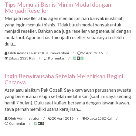
Tips Memulai Bisnis Minim Modal dengan
Menjadi Reseller
Menjadi reseller atau agen menjadi pilihan banyak muslimah
yang ingin memulai bisnis. Tidak butuh modal banyak untuk
menjadi reseller. Bahkan ada juga reseller yang memulai dengan
modal nol. Agar berhasil menjadi reseller, sebaiknya terlebih
dulu...
Oleh Adinda Fauziah Kusumawardani
/
26 April 2016
/
Dibaca 2323 Kali
/
Komentar
/
Ingin Berwirausaha Setelah Melahirkan Begini
Caranya
Assalamu’alaikum Pak Gozali, Saya karyawan perusahan swasta
yang berencana resign setelah melahirkan (saat ini saya sedang
hamil 7 bulan). Dulu saat kuliah, bersama dengan kawan-kawan,
saya pernah memiliki usaha kerajinan...
Oleh Administrator
/
20 April 2016
/
Dibaca 1582 Kali
/
Komentar
/