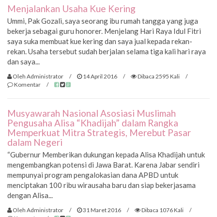
Menjalankan Usaha Kue Kering
Ummi, Pak Gozali, saya seorang ibu rumah tangga yang juga
bekerja sebagai guru honorer. Menjelang Hari Raya Idul Fitri
saya suka membuat kue kering dan saya jual kepada rekan-
rekan. Usaha tersebut sudah berjalan selama tiga kali hari raya
dan saya...
Oleh Administrator
/
14 April 2016
/
Dibaca 2595 Kali
/
Komentar
/
Musyawarah Nasional Asosiasi Muslimah
Pengusaha Alisa “Khadijah” dalam Rangka
Memperkuat Mitra Strategis, Merebut Pasar
dalam Negeri
“Gubernur Memberikan dukungan kepada Alisa Khadijah untuk
mengembangkan potensi di Jawa Barat. Karena Jabar sendiri
mempunyai program pengalokasian dana APBD untuk
menciptakan 100 ribu wirausaha baru dan siap bekerjasama
dengan Alisa...
Oleh Administrator
/
31 Maret 2016
/
Dibaca 1076 Kali
/