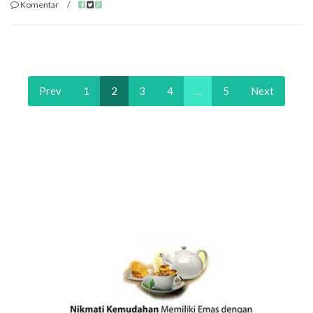
Komentar
/
Prev
1
2
3
4
...
5
Next