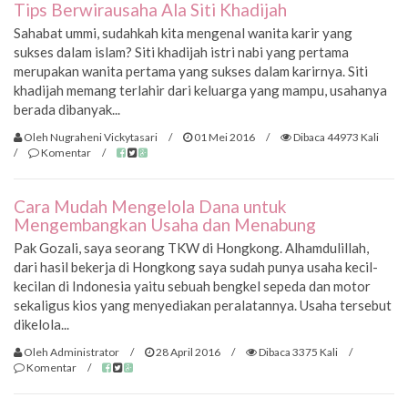
Tips Berwirausaha Ala Siti Khadijah
Sahabat ummi, sudahkah kita mengenal wanita karir yang
sukses dalam islam? Siti khadijah istri nabi yang pertama
merupakan wanita pertama yang sukses dalam karirnya. Siti
khadijah memang terlahir dari keluarga yang mampu, usahanya
berada dibanyak...
Oleh Nugraheni Vickytasari
/
01 Mei 2016
/
Dibaca 44973 Kali
/
Komentar
/
Cara Mudah Mengelola Dana untuk
Mengembangkan Usaha dan Menabung
Pak Gozali, saya seorang TKW di Hongkong. Alhamdulillah,
dari hasil bekerja di Hongkong saya sudah punya usaha kecil-
kecilan di Indonesia yaitu sebuah bengkel sepeda dan motor
sekaligus kios yang menyediakan peralatannya. Usaha tersebut
dikelola...
Oleh Administrator
/
28 April 2016
/
Dibaca 3375 Kali
/
Komentar
/