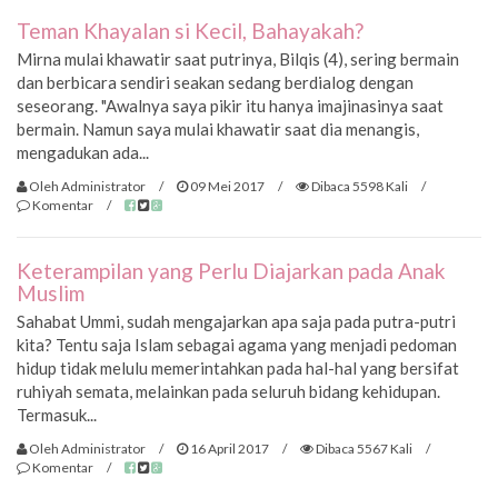
Teman Khayalan si Kecil, Bahayakah?
Mirna mulai khawatir saat putrinya, Bilqis (4), sering bermain
dan berbicara sendiri seakan sedang berdialog dengan
seseorang. "Awalnya saya pikir itu hanya imajinasinya saat
bermain. Namun saya mulai khawatir saat dia menangis,
mengadukan ada...
Oleh Administrator
/
09 Mei 2017
/
Dibaca 5598 Kali
/
Komentar
/
Keterampilan yang Perlu Diajarkan pada Anak
Muslim
Sahabat Ummi, sudah mengajarkan apa saja pada putra-putri
kita? Tentu saja Islam sebagai agama yang menjadi pedoman
hidup tidak melulu memerintahkan pada hal-hal yang bersifat
ruhiyah semata, melainkan pada seluruh bidang kehidupan.
Termasuk...
Oleh Administrator
/
16 April 2017
/
Dibaca 5567 Kali
/
Komentar
/