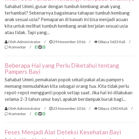
Sahabat Ummi, gusar dengan tumbuh kembang anak yang
terhambat? Sebenarnya bagaimana tahapan tumbuh kembang
anak sesuai usia? Pemaparan di bawah ini bisa menjadi acuan
kita untuk melihat tumbuh kembang anak berjalan sesuai usia
atau tidak. Tapi yang...
Oleh Administrator
/
29 November 2016
/
Dibaca 5633 Kali
/
Komentar
/
Beberapa Hal yang Perlu Diketahui tentang
Pampers Bayi
Sahabat Ummi, pemakaian popok sekali pakai atau pampers
memang memudahkan kita sebagai orang tua. Kita tidak perlu
repot-repot mengganti popok setiap saat. Jika hal ini dilakukan
selama 2-3 tahun umur bayi, apakah berdampak buruk bagi...
Oleh Administrator
/
23 November 2016
/
Dibaca 13854 Kali
/
Komentar
/
Feses Menjadi Alat Deteksi Kesehatan Bayi