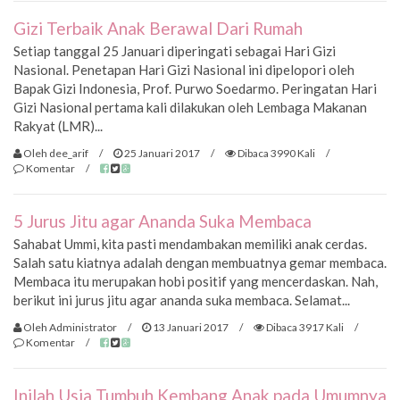
Gizi Terbaik Anak Berawal Dari Rumah
Setiap tanggal 25 Januari diperingati sebagai Hari Gizi
Nasional. Penetapan Hari Gizi Nasional ini dipelopori oleh
Bapak Gizi Indonesia, Prof. Purwo Soedarmo. Peringatan Hari
Gizi Nasional pertama kali dilakukan oleh Lembaga Makanan
Rakyat (LMR)...
Oleh dee_arif
/
25 Januari 2017
/
Dibaca 3990 Kali
/
Komentar
/
5 Jurus Jitu agar Ananda Suka Membaca
Sahabat Ummi, kita pasti mendambakan memiliki anak cerdas.
Salah satu kiatnya adalah dengan membuatnya gemar membaca.
Membaca itu merupakan hobi positif yang mencerdaskan. Nah,
berikut ini jurus jitu agar ananda suka membaca. Selamat...
Oleh Administrator
/
13 Januari 2017
/
Dibaca 3917 Kali
/
Komentar
/
Inilah Usia Tumbuh Kembang Anak pada Umumnya