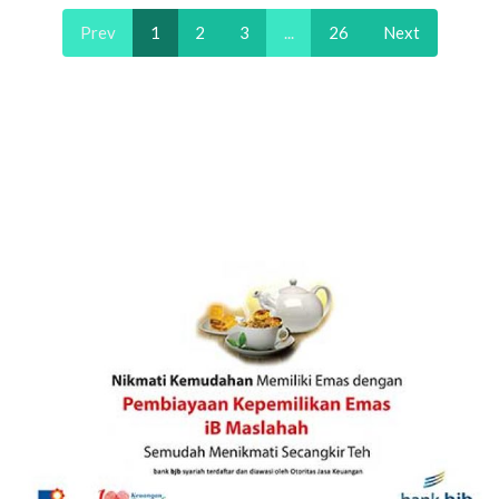
Prev
1
2
3
...
26
Next