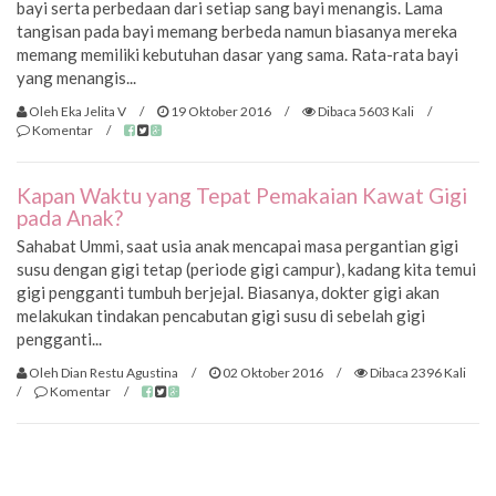
bayi serta perbedaan dari setiap sang bayi menangis. Lama
tangisan pada bayi memang berbeda namun biasanya mereka
memang memiliki kebutuhan dasar yang sama. Rata-rata bayi
yang menangis...
Oleh Eka Jelita V
/
19 Oktober 2016
/
Dibaca 5603 Kali
/
Komentar
/
Kapan Waktu yang Tepat Pemakaian Kawat Gigi
pada Anak?
Sahabat Ummi, saat usia anak mencapai masa pergantian gigi
susu dengan gigi tetap (periode gigi campur), kadang kita temui
gigi pengganti tumbuh berjejal. Biasanya, dokter gigi akan
melakukan tindakan pencabutan gigi susu di sebelah gigi
pengganti...
Oleh Dian Restu Agustina
/
02 Oktober 2016
/
Dibaca 2396 Kali
/
Komentar
/