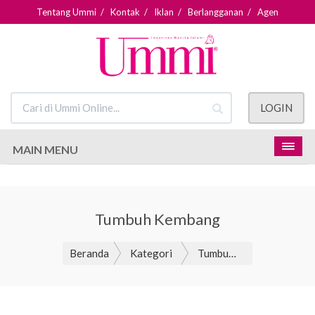
Tentang Ummi
/
Kontak
/
Iklan
/
Berlangganan
/
Agen
LOGIN
MAIN MENU
Tumbuh Kembang
Beranda
Kategori
Tumbuh Kembang