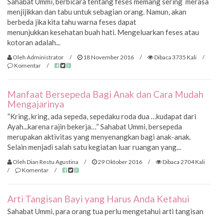
Sahabat Ummi, berbicara tentang feses memang sering merasa
menjijikkan dan tabu untuk sebagian orang. Namun, akan
berbeda jika kita tahu warna feses dapat
menunjukkan kesehatan buah hati. Mengeluarkan feses atau
kotoran adalah...
Oleh Administrator
/
18 November 2016
/
Dibaca 3735 Kali
/
Komentar
/
Manfaat Bersepeda Bagi Anak dan Cara Mudah
Mengajarinya
“Kring, kring, ada sepeda, sepedaku roda dua …kudapat dari
Ayah...karena rajin bekerja…” Sahabat Ummi, bersepeda
merupakan aktivitas yang menyenangkan bagi anak-anak.
Selain menjadi salah satu kegiatan luar ruangan yang...
Oleh Dian Restu Agustina
/
29 Oktober 2016
/
Dibaca 2704 Kali
/
Komentar
/
Arti Tangisan Bayi yang Harus Anda Ketahui
Sahabat Ummi, para orang tua perlu mengetahui arti tangisan