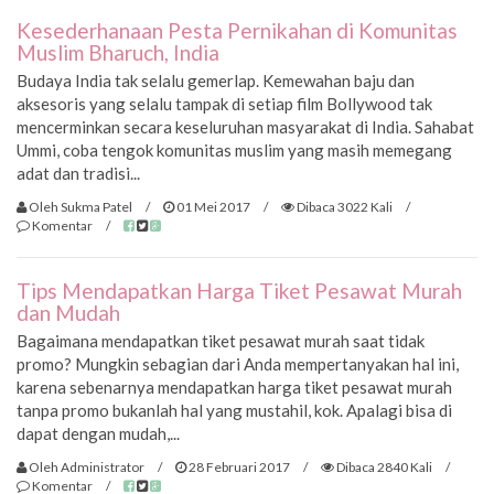
Kesederhanaan Pesta Pernikahan di Komunitas
Muslim Bharuch, India
Budaya India tak selalu gemerlap. Kemewahan baju dan
aksesoris yang selalu tampak di setiap film Bollywood tak
mencerminkan secara keseluruhan masyarakat di India. Sahabat
Ummi, coba tengok komunitas muslim yang masih memegang
adat dan tradisi...
Oleh Sukma Patel
/
01 Mei 2017
/
Dibaca 3022 Kali
/
Komentar
/
Tips Mendapatkan Harga Tiket Pesawat Murah
dan Mudah
Bagaimana mendapatkan tiket pesawat murah saat tidak
promo? Mungkin sebagian dari Anda mempertanyakan hal ini,
karena sebenarnya mendapatkan harga tiket pesawat murah
tanpa promo bukanlah hal yang mustahil, kok. Apalagi bisa di
dapat dengan mudah,...
Oleh Administrator
/
28 Februari 2017
/
Dibaca 2840 Kali
/
Komentar
/