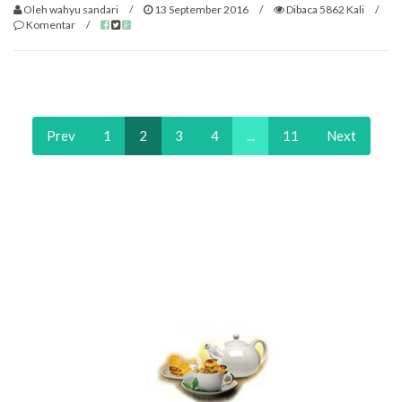
Oleh wahyu sandari
/
13 September 2016
/
Dibaca 5862 Kali
/
Komentar
/
Prev
1
2
3
4
...
11
Next