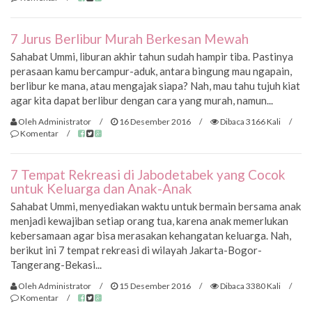
7 Jurus Berlibur Murah Berkesan Mewah
Sahabat Ummi, liburan akhir tahun sudah hampir tiba. Pastinya
perasaan kamu bercampur-aduk, antara bingung mau ngapain,
berlibur ke mana, atau mengajak siapa? Nah, mau tahu tujuh kiat
agar kita dapat berlibur dengan cara yang murah, namun...
Oleh Administrator
/
16 Desember 2016
/
Dibaca 3166 Kali
/
Komentar
/
7 Tempat Rekreasi di Jabodetabek yang Cocok
untuk Keluarga dan Anak-Anak
Sahabat Ummi, menyediakan waktu untuk bermain bersama anak
menjadi kewajiban setiap orang tua, karena anak memerlukan
kebersamaan agar bisa merasakan kehangatan keluarga. Nah,
berikut ini 7 tempat rekreasi di wilayah Jakarta-Bogor-
Tangerang-Bekasi...
Oleh Administrator
/
15 Desember 2016
/
Dibaca 3380 Kali
/
Komentar
/