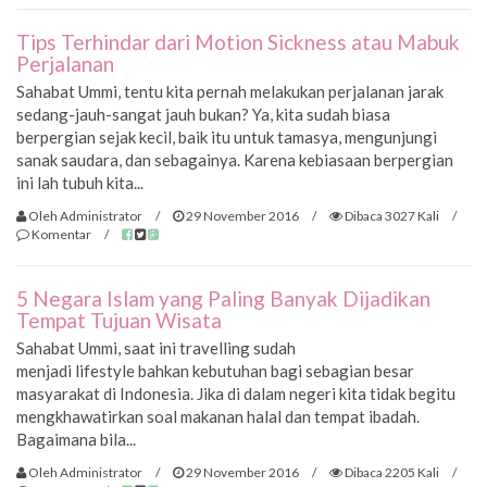
Tips Terhindar dari Motion Sickness atau Mabuk
Perjalanan
Sahabat Ummi, tentu kita pernah melakukan perjalanan jarak
sedang-jauh-sangat jauh bukan? Ya, kita sudah biasa
berpergian sejak kecil, baik itu untuk tamasya, mengunjungi
sanak saudara, dan sebagainya. Karena kebiasaan berpergian
ini lah tubuh kita...
Oleh Administrator
/
29 November 2016
/
Dibaca 3027 Kali
/
Komentar
/
5 Negara Islam yang Paling Banyak Dijadikan
Tempat Tujuan Wisata
Sahabat Ummi, saat ini travelling sudah
menjadi lifestyle bahkan kebutuhan bagi sebagian besar
masyarakat di Indonesia. Jika di dalam negeri kita tidak begitu
mengkhawatirkan soal makanan halal dan tempat ibadah.
Bagaimana bila...
Oleh Administrator
/
29 November 2016
/
Dibaca 2205 Kali
/