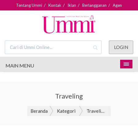
Tentang Ummi
/
Kontak
/
Iklan
/
Berlangganan
/
Agen
LOGIN
MAIN MENU
Traveling
Beranda
Kategori
Traveling