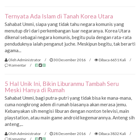
Ternyata Ada Islam di Tanah Korea Utara
Sahabat Ummi, siapa yang tidak tahu negara komunis yang
menutup diri dari perkembangan luar negaranya. Korea Utara
dikenal sebagai negara komunis, begitu pula dengan rata-rata
penduduknya ialah penganut juche. Meskipun begitu, tak berarti
agama...
Oleh Administrator
/
30 Desember 2016
/
Dibaca 6651 Kali
/
Komentar
/
5 Hal Unik Ini, Bikin Liburanmu Tambah Seru
Meski Hanya di Rumah
Sahabat Ummi, bagi putra-putri yang tidak bisa ke mana-mana,
cuma nongkrong adem di rumah biasanya akan merasa jemu.
Kebanyakan sih mengisi liburan dengan nonton televisi, main
playstation, atau main game android kegemarannya. Anteng sih
anteng,...
Oleh Administrator
/
28 Desember 2016
/
Dibaca 3832 Kali
/
Komentar
/