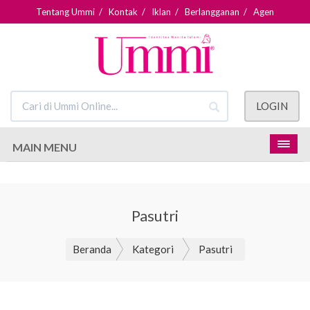
Tentang Ummi
/
Kontak
/
Iklan
/
Berlangganan
/
Agen
LOGIN
MAIN MENU
Pasutri
Beranda
Kategori
Pasutri