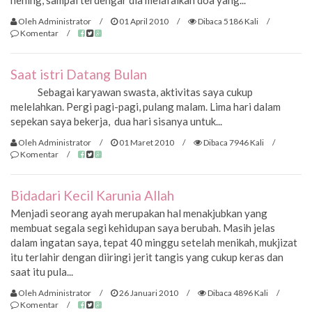
hening, sampai terdengar dia melafalkan doa yang...
Oleh Administrator
/
01 April 2010
/
Dibaca 5186 Kali
/
Komentar
/
Saat istri Datang Bulan
Sebagai karyawan swasta, aktivitas saya cukup
melelahkan. Pergi pagi-pagi, pulang malam. Lima hari dalam
sepekan saya bekerja, dua hari sisanya untuk...
Oleh Administrator
/
01 Maret 2010
/
Dibaca 7946 Kali
/
Komentar
/
Bidadari Kecil Karunia Allah
Menjadi seorang ayah merupakan hal menakjubkan yang
membuat segala segi kehidupan saya berubah. Masih jelas
dalam ingatan saya, tepat 40 minggu setelah menikah, mukjizat
itu terlahir dengan diiringi jerit tangis yang cukup keras dan
saat itu pula...
Oleh Administrator
/
26 Januari 2010
/
Dibaca 4896 Kali
/
Komentar
/