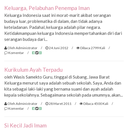
Keluarga, Pelabuhan Penempa Iman
Keluarga Indonesia saat ini morat-marit akibat serangan
budaya luar, problematika di dalam, dan tidak adanya
keteladanan. Padahal, keluarga adalah pilar negara.
Ketidakmampuan keluarga Indonesia mempertahankan diri dari
serangan budaya dari...
Oleh Administrator
/
24 Juni 2012
/
Dibaca 2799 Kali
/
Komentar
/
Kurikulum Ayah Terpadu
oleh Wasis Samekto Guru, tinggal di Subang, Jawa Barat
Keluarga menurut saya adalah sebuah sekolah. Saya, Anda dan
kita sebagai laki-laki yang bernama suami dan ayah adalah
kepala sekolahnya. Sebagaimana sekolah pada umumnya, akan...
Oleh Administrator
/
28 Maret 2011
/
Dibaca 4500 Kali
/
Komentar
/
Si Kecil Jadi Imam