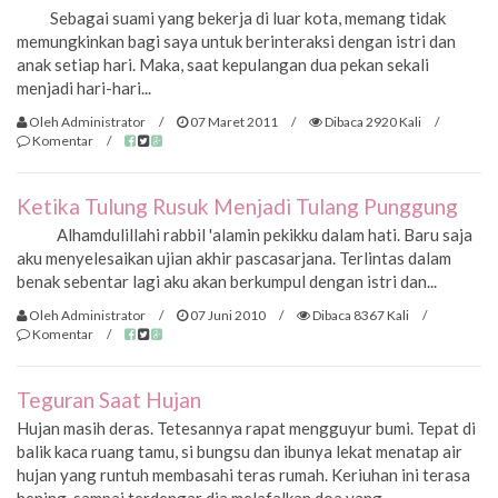
Sebagai suami yang bekerja di luar kota, memang tidak
memungkinkan bagi saya untuk berinteraksi dengan istri dan
anak setiap hari. Maka, saat kepulangan dua pekan sekali
menjadi hari-hari...
Oleh Administrator
/
07 Maret 2011
/
Dibaca 2920 Kali
/
Komentar
/
Ketika Tulung Rusuk Menjadi Tulang Punggung
Alhamdulillahi rabbil 'alamin pekikku dalam hati. Baru saja
aku menyelesaikan ujian akhir pascasarjana. Terlintas dalam
benak sebentar lagi aku akan berkumpul dengan istri dan...
Oleh Administrator
/
07 Juni 2010
/
Dibaca 8367 Kali
/
Komentar
/
Teguran Saat Hujan
Hujan masih deras. Tetesannya rapat mengguyur bumi. Tepat di
balik kaca ruang tamu, si bungsu dan ibunya lekat menatap air
hujan yang runtuh membasahi teras rumah. Keriuhan ini terasa