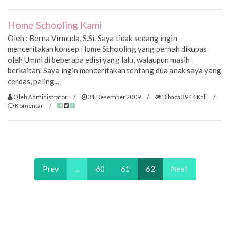
Home Schooling Kami
Oleh : Berna Virmuda, S.Si. Saya tidak sedang ingin
menceritakan konsep Home Schooling yang pernah dikupas
oleh Ummi di beberapa edisi yang lalu, walaupun masih
berkaitan. Saya ingin menceritakan tentang dua anak saya yang
cerdas, paling...
Oleh Administrator
/
31 Desember 2009
/
Dibaca 3944 Kali
/
Komentar
/
Prev
...
60
61
62
Next