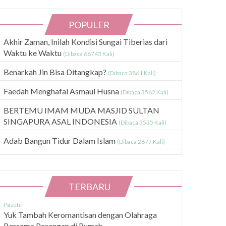
POPULER
Akhir Zaman, Inilah Kondisi Sungai Tiberias dari
Waktu ke Waktu
(Dibaca 66743 Kali)
Benarkah Jin Bisa Ditangkap?
(Dibaca 3861 Kali)
Faedah Menghafal Asmaul Husna
(Dibaca 3562 Kali)
BERTEMU IMAM MUDA MASJID SULTAN
SINGAPURA ASAL INDONESIA
(Dibaca 3535 Kali)
Adab Bangun Tidur Dalam Islam
(Dibaca 2677 Kali)
TERBARU
Pasutri
Yuk Tambah Keromantisan dengan Olahraga
Bersama Pasangan di Rumah