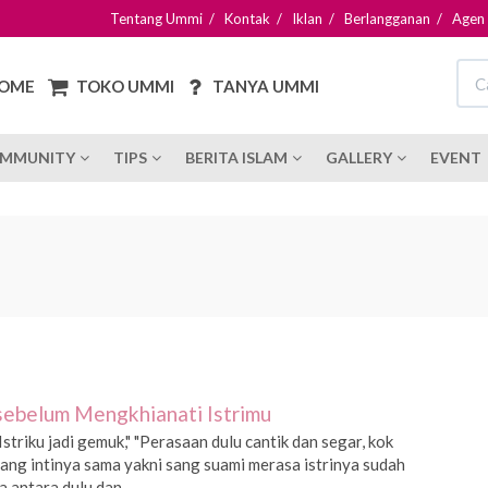
Tentang Ummi
/
Kontak
/
Iklan
/
Berlangganan
/
Agen
OME
TOKO UMMI
TANYA UMMI
MMUNITY
TIPS
BERITA ISLAM
GALLERY
EVENT
i sebelum Mengkhianati Istrimu
"Istriku jadi gemuk," "Perasaan dulu cantik dan segar, kok
 yang intinya sama yakni sang suami merasa istrinya sudah
a antara dulu dan...