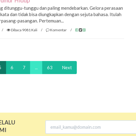
eumur Hidup
ng ditunggu-tunggu dan paling mendebarkan. Gelora perasaan
 kata dan tidak bisa diungkapkan dengan sejuta bahasa. Itulah
erpasang-pasangan. Pertemuan...
/
Dibaca 9081 Kali
/
Komentar
/
5
6
7
...
63
Next
ELALU
MI