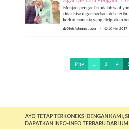
Agar Menjadi Pengantin S
Menjadi pengantin adalah saat ya
tidak bisa digambarkan oleh seribu
kodrat manusia yang diciptakan b
Oleh Administrator
/
10 Mei 2017
Prev
...
3
4
AYO TETAP TERKONEKSI DENGAN KAMI, S
DAPATKAN INFO-INFO TERBARU DARI UM