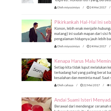
Oleh miyosimiyo
/
24 Mei 2017
/
Pikirkankah Hal-Hal Ini s
Konon, lebih enak menjalin hubung
matang) ini sudah mapan dari sisi 
pengalaman hidupnya jauh lebih ban
Oleh miyosimiyo
/
24 Mei 2017
/
Kenapa Harus Malu Memin
Setiap kita tidak luput melalukan 
terkadang hal yang paling berat b
kesalahan dan meminta maaf. Saat s
Oleh cahaya
/
22 Mei 2017
/
Andai Suami Isteri Menyad
Berawal dari mendengar ceramah m