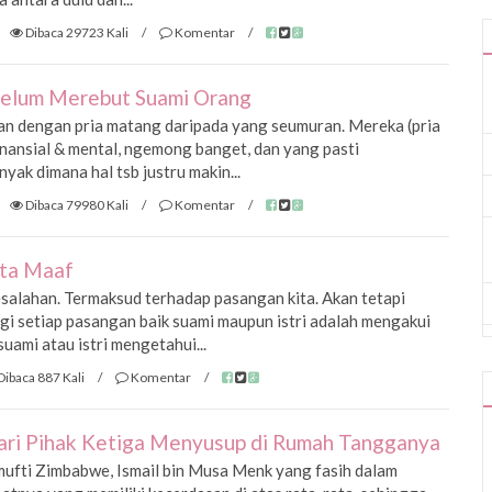
Dibaca 29723 Kali
/
Komentar
/
ebelum Merebut Suami Orang
an dengan pria matang daripada yang seumuran. Mereka (pria
finansial & mental, ngemong banget, dan yang pasti
yak dimana hal tsb justru makin...
Dibaca 79980 Kali
/
Komentar
/
ta Maaf
kesalahan. Termaksud terhadap pasangan kita. Akan tetapi
agi setiap pasangan baik suami maupun istri adalah mengakui
uami atau istri mengetahui...
Dibaca 887 Kali
/
Komentar
/
ari Pihak Ketiga Menyusup di Rumah Tangganya
ufti Zimbabwe, Ismail bin Musa Menk yang fasih dalam