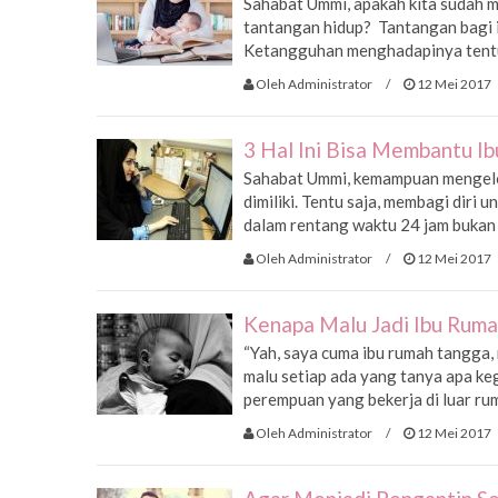
Sahabat Ummi, apakah kita sudah 
tantangan hidup? Tantangan bagi ib
Ketangguhan menghadapinya tentu
Oleh Administrator
/
12 Mei 2017
3 Hal Ini Bisa Membantu I
Sahabat Ummi, kemampuan mengelol
dimiliki. Tentu saja, membagi diri
dalam rentang waktu 24 jam bukan 
Oleh Administrator
/
12 Mei 2017
Kenapa Malu Jadi Ibu Rum
“Yah, saya cuma ibu rumah tangga,
malu setiap ada yang tanya apa keg
perempuan yang bekerja di luar ruma
Oleh Administrator
/
12 Mei 2017