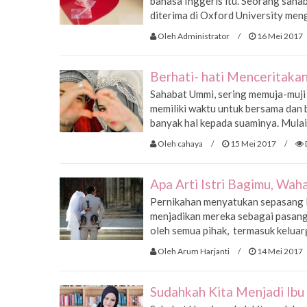
bahasa Inggeris itu. Seorang sahab
diterima di Oxford University men
Oleh Administrator
/
16 Mei 2017
Berhati- hati Menceritaka
Sahabat Ummi, sering memuja-muji 
memiliki waktu untuk bersama dan b
banyak hal kepada suaminya. Mulai
Oleh cahaya
/
15 Mei 2017
/
Apa Arti Istri Bagimu, Wah
Pernikahan menyatukan sepasang l
menjadikan mereka sebagai pasangan
oleh semua pihak, termasuk keluar
Oleh Arum Harjanti
/
14 Mei 2017
Sudahkah Kita Menjadi Ibu