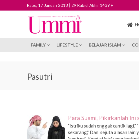
Rabu, 17 Januari 2018 | 29 Rabiul Akhir 1439 H
H
FAMILY
LIFESTYLE
BELAJAR ISLAM
CO
Pasutri
Para Suami, Pikirkanlah In
"Istriku sudah enggak cantik lagi," 
sekarang," Dan, sejuta alasan lain
"expired". Kondisi istri yang berbed