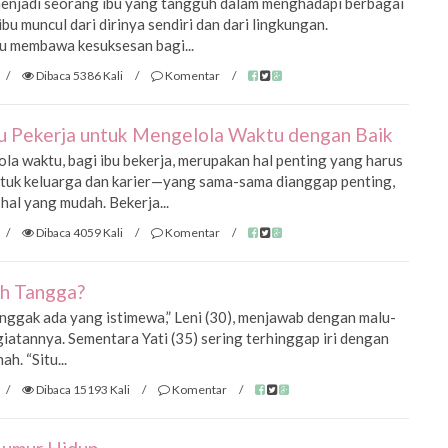
menjadi seorang ibu yang tangguh dalam menghadapi berbagai
u muncul dari dirinya sendiri dan dari lingkungan.
 membawa kesuksesan bagi...
/
Dibaca 5386 Kali
/
Komentar
/
bu Pekerja untuk Mengelola Waktu dengan Baik
a waktu, bagi ibu bekerja, merupakan hal penting yang harus
 untuk keluarga dan karier—yang sama-sama dianggap penting,
hal yang mudah. Bekerja...
/
Dibaca 4059 Kali
/
Komentar
/
ah Tangga?
 nggak ada yang istimewa,” Leni (30), menjawab dengan malu-
iatannya. Sementara Yati (35) sering terhinggap iri dengan
h. “Situ...
/
Dibaca 15193 Kali
/
Komentar
/