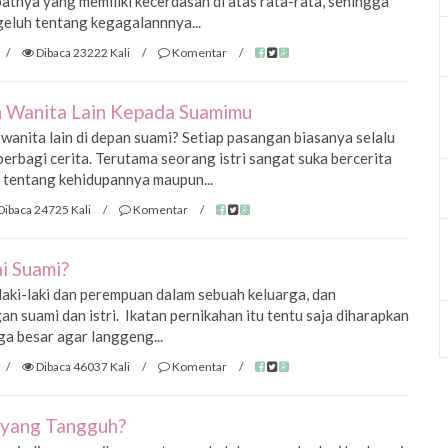
atnya yang memiliki kecerdasan di atas rata-rata, sehingga
geluh tentang kegagalannnya...
/
Dibaca 23222 Kali
/
Komentar
/
n Wanita Lain Kepada Suamimu
wanita lain di depan suami? Setiap pasangan biasanya selalu
erbagi cerita. Terutama seorang istri sangat suka bercerita
 tentang kehidupannya maupun...
Dibaca 24725 Kali
/
Komentar
/
ai Suami?
aki-laki dan perempuan dalam sebuah keluarga, dan
 suami dan istri. Ikatan pernikahan itu tentu saja diharapkan
ga besar agar langgeng...
/
Dibaca 46037 Kali
/
Komentar
/
 yang Tangguh?