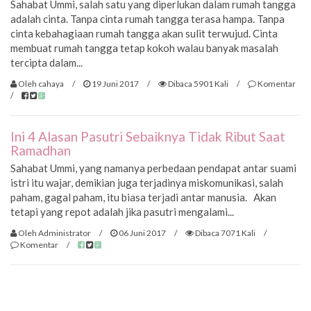
Sahabat Ummi, salah satu yang diperlukan dalam rumah tangga
adalah cinta. Tanpa cinta rumah tangga terasa hampa. Tanpa
cinta kebahagiaan rumah tangga akan sulit terwujud. Cinta
membuat rumah tangga tetap kokoh walau banyak masalah
tercipta dalam...
Oleh cahaya
/
19 Juni 2017
/
Dibaca 5901 Kali
/
Komentar
/
Ini 4 Alasan Pasutri Sebaiknya Tidak Ribut Saat
Ramadhan
Sahabat Ummi, yang namanya perbedaan pendapat antar suami
istri itu wajar, demikian juga terjadinya miskomunikasi, salah
paham, gagal paham, itu biasa terjadi antar manusia. Akan
tetapi yang repot adalah jika pasutri mengalami...
Oleh Administrator
/
06 Juni 2017
/
Dibaca 7071 Kali
/
Komentar
/