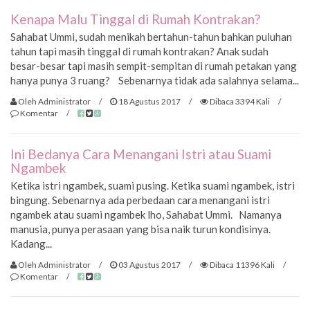
Kenapa Malu Tinggal di Rumah Kontrakan?
Sahabat Ummi, sudah menikah bertahun-tahun bahkan puluhan
tahun tapi masih tinggal di rumah kontrakan? Anak sudah
besar-besar tapi masih sempit-sempitan di rumah petakan yang
hanya punya 3 ruang? Sebenarnya tidak ada salahnya selama...
Oleh Administrator
/
18 Agustus 2017
/
Dibaca 3394 Kali
/
Komentar
/
Ini Bedanya Cara Menangani Istri atau Suami
Ngambek
Ketika istri ngambek, suami pusing. Ketika suami ngambek, istri
bingung. Sebenarnya ada perbedaan cara menangani istri
ngambek atau suami ngambek lho, Sahabat Ummi. Namanya
manusia, punya perasaan yang bisa naik turun kondisinya.
Kadang...
Oleh Administrator
/
03 Agustus 2017
/
Dibaca 11396 Kali
/
Komentar
/