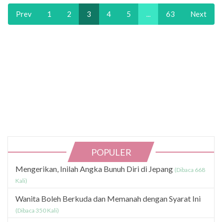
Prev
1
2
3
4
5
...
63
Next
POPULER
Mengerikan, Inilah Angka Bunuh Diri di Jepang
(Dibaca 668
Kali)
Wanita Boleh Berkuda dan Memanah dengan Syarat Ini
(Dibaca 350 Kali)