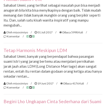
Sahabat Ummi, yang terlihat sebagai masalah pun bisa menjadi
anugerah bila kita bisa menyikapinya dengan baik. Tidak mudah
memang dan tidak banyak mungkin orang yang berpikir seperti
itu. Dan, salah satu kisah wanita inspiratif yang mampu
mengubah...
Oleh miyosimiyo
/
01 Juli 2017
/
Dibaca 5998 Kali
/
Komentar
/
Tetap Harmonis Meskipun LDM
Sahabat Ummi, banyak yang berpendapat bahwa pasangan
suami istri yang jarang bertemu atau menjalani pernikahan
jarak jauh alias LDM (Long Distance Marriage) akan sangat
rentan, entah itu rentan dalam godaan orang ketiga atau hanya
sekadar rentan...
Oleh miyosimiyo
/
19 Juni 2017
/
Dibaca 4176 Kali
/
Komentar
/
Begini Lho Ungkapan Cinta Sederhana dari Suami