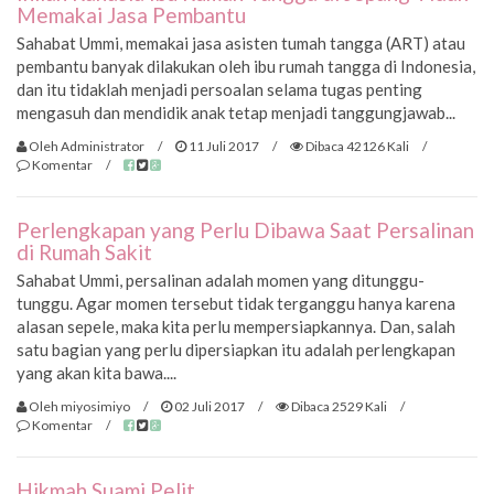
Memakai Jasa Pembantu
Sahabat Ummi, memakai jasa asisten tumah tangga (ART) atau
pembantu banyak dilakukan oleh ibu rumah tangga di Indonesia,
dan itu tidaklah menjadi persoalan selama tugas penting
mengasuh dan mendidik anak tetap menjadi tanggungjawab...
Oleh Administrator
/
11 Juli 2017
/
Dibaca 42126 Kali
/
Komentar
/
Perlengkapan yang Perlu Dibawa Saat Persalinan
di Rumah Sakit
Sahabat Ummi, persalinan adalah momen yang ditunggu-
tunggu. Agar momen tersebut tidak terganggu hanya karena
alasan sepele, maka kita perlu mempersiapkannya. Dan, salah
satu bagian yang perlu dipersiapkan itu adalah perlengkapan
yang akan kita bawa....
Oleh miyosimiyo
/
02 Juli 2017
/
Dibaca 2529 Kali
/
Komentar
/
Hikmah Suami Pelit