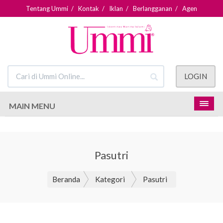
Tentang Ummi
/
Kontak
/
Iklan
/
Berlangganan
/
Agen
LOGIN
MAIN MENU
Pasutri
Beranda
Kategori
Pasutri