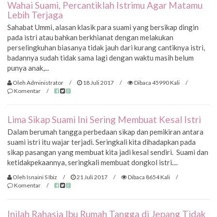
Wahai Suami, Percantiklah Istrimu Agar Matamu
Lebih Terjaga
Sahabat Ummi, alasan klasik para suami yang bersikap dingin
pada istri atau bahkan berkhianat dengan melakukan
perselingkuhan biasanya tidak jauh dari kurang cantiknya istri,
badannya sudah tidak sama lagi dengan waktu masih belum
punya anak,...
Oleh Administrator
/
18 Juli 2017
/
Dibaca 45990 Kali
/
Komentar
/
Lima Sikap Suami Ini Sering Membuat Kesal Istri
Dalam berumah tangga perbedaan sikap dan pemikiran antara
suami istri itu wajar terjadi. Seringkali kita dihadapkan pada
sikap pasangan yang membuat kita jadi kesal sendiri. Suami dan
ketidakpekaannya, seringkali membuat dongkol istri....
Oleh Isnaini S Ibiz
/
21 Juli 2017
/
Dibaca 8654 Kali
/
Komentar
/
Inilah Rahasia Ibu Rumah Tangga di Jepang Tidak