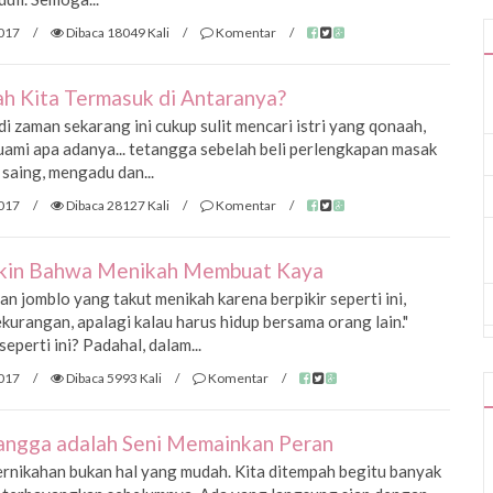
017
/
Dibaca 18049 Kali
/
Komentar
/
kah Kita Termasuk di Antaranya?
i zaman sekarang ini cukup sulit mencari istri yang qonaah,
ami apa adanya... tetangga sebelah beli perlengkapan masak
 saing, mengadu dan...
017
/
Dibaca 28127 Kali
/
Komentar
/
Yakin Bahwa Menikah Membuat Kaya
dan jomblo yang takut menikah karena berpikir seperti ini,
ekurangan, apalagi kalau harus hidup bersama orang lain."
perti ini? Padahal, dalam...
017
/
Dibaca 5993 Kali
/
Komentar
/
ngga adalah Seni Memainkan Peran
rnikahan bukan hal yang mudah. Kita ditempah begitu banyak