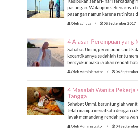
Kesibukan sehari- hari terkadang
pasangan. Walaupun sebenarnya te
pasangan namun karena rutinitas d
Oleh cahaya
/
08 September 2017
4 Alasan Perempuan yang 
Sahabat Ummi, perempuan cantik da
kecantikannya sudahlah tentu memi
bersyukur maka ia akan rendah hati,
Oleh Administrator
/
06 Septembe
4 Masalah Wanita Pekerja 
Tangga
Sahabat Ummi, beruntunglah wanita
telah mampu menafkahi dengan cuk
layak memandang rendah para wanit
Oleh Administrator
/
04 Septembe