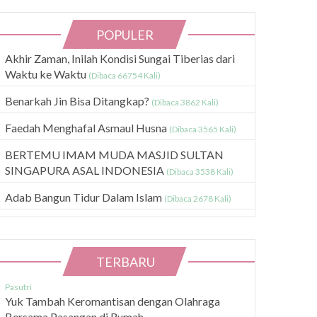
POPULER
Akhir Zaman, Inilah Kondisi Sungai Tiberias dari
Waktu ke Waktu
(Dibaca 66754 Kali)
Benarkah Jin Bisa Ditangkap?
(Dibaca 3862 Kali)
Faedah Menghafal Asmaul Husna
(Dibaca 3565 Kali)
BERTEMU IMAM MUDA MASJID SULTAN
SINGAPURA ASAL INDONESIA
(Dibaca 3538 Kali)
Adab Bangun Tidur Dalam Islam
(Dibaca 2678 Kali)
TERBARU
Pasutri
Yuk Tambah Keromantisan dengan Olahraga
Bersama Pasangan di Rumah