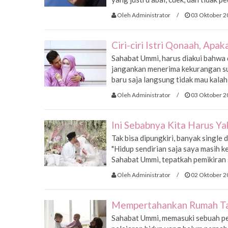
Oleh Administrator
/
03 Oktober 2
Ciri-ciri Istri Qonaah, Apa
Sahabat Ummi, harus diakui bahwa d
jangankan menerima kekurangan su
baru saja langsung tidak mau kalah
Oleh Administrator
/
03 Oktober 2
Ini Sebabnya Kita Harus 
Tak bisa dipungkiri, banyak single 
"Hidup sendirian saja saya masih k
Sahabat Ummi, tepatkah pemikiran se
Oleh Administrator
/
02 Oktober 2
Mempertahankan Rumah Ta
Sahabat Ummi, memasuki sebuah pe