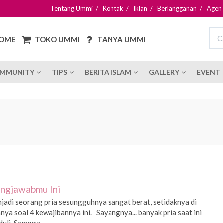
Tentang Ummi
/
Kontak
/
Iklan
/
Berlangganan
/
Agen
OME
TOKO UMMI
TANYA UMMI
MMUNITY
TIPS
BERITA ISLAM
GALLERY
EVENT
ungjawabmu Ini
adi seorang pria sesungguhnya sangat berat, setidaknya di
anya soal 4 kewajibannya ini. Sayangnya... banyak pria saat ini
duli. Semoga...