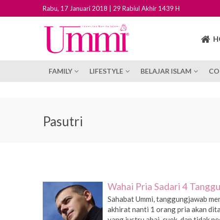
Rabu, 17 Januari 2018 | 29 Rabiul Akhir 1439 H
H
FAMILY
LIFESTYLE
BELAJAR ISLAM
CO
Pasutri
Wahai Pria Sadari 4 Tangg
Sahabat Ummi, tanggungjawab menj
akhirat nanti 1 orang pria akan dit
yang justru abai, cuek, dan tidak pe