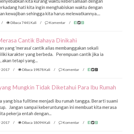
 menyebabkan kita kurang waktu kebersamaan dengan
rkadang hati kita ingin menghabiskan waktu dengan
an kewajiban sehingga kita harus melewatkannya....
/
Dibaca 7441 Kali
/
Komentar
/
Merasa Cantik Bahaya Dinikahi
n yang 'merasa' cantik alias membanggakan sekali
liki karakter yang berbeda. Perempuan cantik jika ia
 akan tetapi yang...
r 2017
/
Dibaca 19878 Kali
/
Komentar
/
yang Mungkin Tidak Diketahui Para Ibu Rumah
 yang bisa fulltime menjadi ibu rumah tangga. Berarti suami
up. Jangan sampai keberuntungan ini membuat kita merasa
a pekerja entah dengan...
r 2017
/
Dibaca 18094 Kali
/
Komentar
/