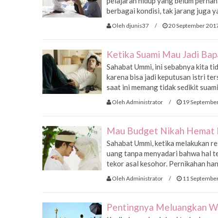
pelajaran hidup yang belum perna
berbagai kondisi, tak jarang juga 
Oleh djunis37
/
20 September 201
Ketika Suami Mau Jadi Bap
Sahabat Ummi, ini sebabnya kita tid
karena bisa jadi keputusan istri t
saat ini memang tidak sedikit suami
Oleh Administrator
/
19 Septembe
Mau Budget Nikah Hemat H
Sahabat Ummi, ketika melakukan r
uang tanpa menyadari bahwa hal te
tekor asal kesohor. Pernikahan hany
Oleh Administrator
/
11 Septembe
Pentingnya Meluangkan W