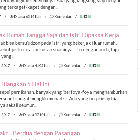
h terbayangkan sebelumnya. Ada yang langsung siap dengan
yang terkaget-kaget dengan...
7
/
Dibaca 6319 Kali
/
Komentar
/
ak Rumah Tangga Saja dan Istri Dipaksa Kerja
ak bisa bersu'udzon pada istri yang bekerja di luar rumah,
ersebut justru atas perintah suaminya. Terdengar aneh, tapi
 yang...
r 2017
/
Dibaca 4195 Kali
/
Komentar
/
ilangkan 5 Hal Ini
esepsi pernikahan, banyak yang 'berfoya-foya' menghamburkan
rsebut sangat mungkin mubadzir. Ada yang berprinsip biar
a sekali seumur...
r 2017
/
Dibaca 5710 Kali
/
Komentar
/
aktu Berdua dengan Pasangan