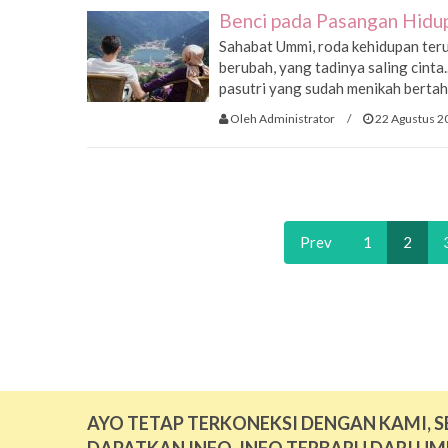
Benci pada Pasangan Hidup
Sahabat Ummi, roda kehidupan ter
berubah, yang tadinya saling cinta..
pasutri yang sudah menikah bertahu
Oleh Administrator
/
22 Agustus 2
Prev
1
2
AYO TETAP TERKONEKSI DENGAN KAMI, S
DAPATKAN INFO-INFO TERBARU DARI UM