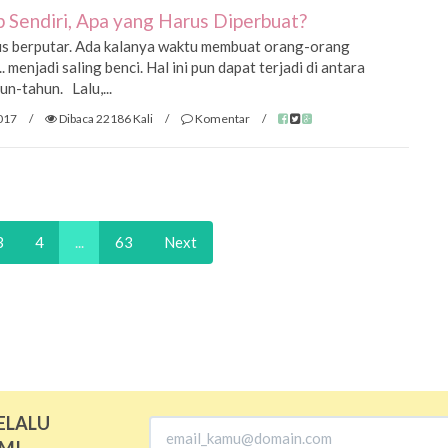
 Sendiri, Apa yang Harus Diperbuat?
us berputar. Ada kalanya waktu membuat orang-orang
. menjadi saling benci. Hal ini pun dapat terjadi di antara
n-tahun. Lalu,...
017
/
Dibaca 22186 Kali
/
Komentar
/
3
4
...
63
Next
ELALU
MI