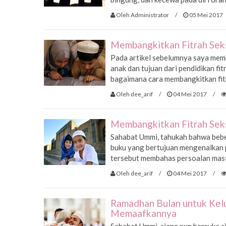
Oleh Administrator
/
05 Mei 2017
Membangkitkan Fitrah Seks
Pada artikel sebelumnya saya mem
anak dan tujuan dari pendidikan fi
bagaimana cara membangkitkan fitr
Oleh dee_arif
/
04 Mei 2017
/
Membangkitkan Fitrah Seks
Sahabat Ummi, tahukah bahwa bebe
buku yang bertujuan mengenalkan pe
tersebut membahas persoalan mastu
Oleh dee_arif
/
04 Mei 2017
/
Ramadhan Bulan untuk Kel
Memaafkannya