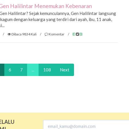
a Gen Halilintar Menemukan Kebenaran
en Halilintar? Sejak kemunculannya, Gen Halilintar langsung
 kagum dengan keluarga yang terdiri dari ayah, ibu, 11 anak,
...
/
Dibaca 9834 Kali
/
Komentar
/
6
7
...
108
Next
ELALU
MI