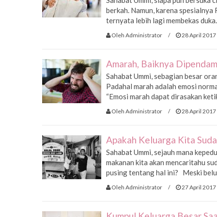
Sahabat Ummi, siapa pun bersuka 
berkah. Namun, karena spesialnya 
ternyata lebih lagi membekas duka.
Oleh Administrator
/
28 April 2017
Amarah, Baiknya Dipendam
Sahabat Ummi, sebagian besar ora
Padahal marah adalah emosi normal 
“Emosi marah dapat dirasakan keti
Oleh Administrator
/
28 April 2017
Apakah Keluarga Kita Sudah
Sahabat Ummi, sejauh mana kepedul
makanan kita akan mencaritahu suda
pusing tentang hal ini? Meski belu
Oleh Administrator
/
27 April 2017
Kumpul Keluarga Besar Saat