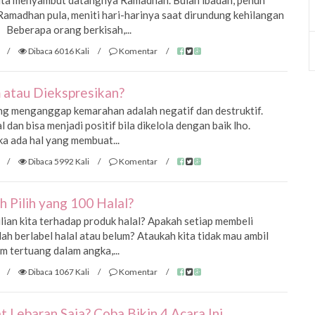
cita menyambut datangnya Ramadhan. Bulan ibadah, penuh
Ramadhan pula, meniti hari-harinya saat dirundung kehilangan
 Beberapa orang berkisah,...
/
Dibaca 6016 Kali
/
Komentar
/
 atau Diekspresikan?
ng menganggap kemarahan adalah negatif dan destruktif.
dan bisa menjadi positif bila dikelola dengan baik lho.
ka ada hal yang membuat...
/
Dibaca 5992 Kali
/
Komentar
/
 Pilih yang 100 Halal?
ian kita terhadap produk halal? Apakah setiap membeli
h berlabel halal atau belum? Ataukah kita tidak mau ambil
m tertuang dalam angka,...
/
Dibaca 1067 Kali
/
Komentar
/
 Lebaran Saja? Coba Bikin 4 Acara Ini