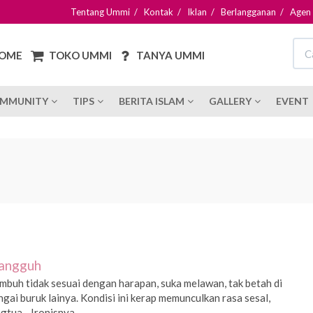
Tentang Ummi
/
Kontak
/
Iklan
/
Berlangganan
/
Agen
OME
TOKO UMMI
TANYA UMMI
MMUNITY
TIPS
BERITA ISLAM
GALLERY
EVENT
Tangguh
mbuh tidak sesuai dengan harapan, suka melawan, tak betah di
gai buruk lainya. Kondisi ini kerap memunculkan rasa sesal,
gtua. Ironisnya,...