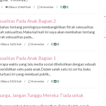
/
Dibaca 13469 Kali
/
Komentar
/
ualitas Pada Anak Bagian 2
bahas tentang pentingnya membangkitkan fitrah seksualitas
trah seksualitas.Maka kali kali ini saya akan membahas tentang
ah seksualitas pada...
Dibaca 1632 Kali
/
Komentar
/
ualitas Pada Anak Bagian 1
rapa waktu yang lalu media sosial dihebohkan dengan sebuah
ndidikan seks pada anak.Dalam salah satu isi cerita, buku
rbasi.Ini yang membuat publik...
Dibaca 5332 Kali
/
Komentar
/
uarga, Jangan Tunggu Mereka Tiada untuk