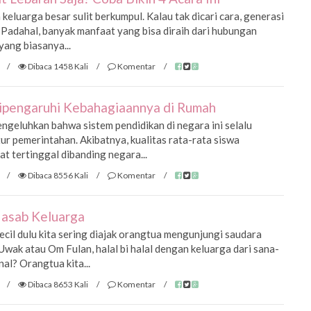
eluarga besar sulit berkumpul. Kalau tak dicari cara, generasi
i. Padahal, banyak manfaat yang bisa diraih dari hubungan
yang biasanya...
/
Dibaca 1458 Kali
/
Komentar
/
Dipengaruhi Kebahagiaannya di Rumah
engeluhkan bahwa sistem pendidikan di negara ini selalu
ur pemerintahan. Akibatnya, kualitas rata-rata siswa
at tertinggal dibanding negara...
/
Dibaca 8556 Kali
/
Komentar
/
Nasab Keluarga
ecil dulu kita sering diajak orangtua mengunjungi saudara
 Uwak atau Om Fulan, halal bi halal dengan keluarga dari sana-
nal? Orangtua kita...
/
Dibaca 8653 Kali
/
Komentar
/