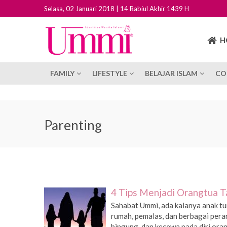
Selasa, 02 Januari 2018 | 14 Rabiul Akhir 1439 H
H
FAMILY
LIFESTYLE
BELAJAR ISLAM
CO
Parenting
4 Tips Menjadi Orangtua 
Sahabat Ummi, ada kalanya anak tu
rumah, pemalas, dan berbagai peran
bingung, dan kecewa pada diri oran