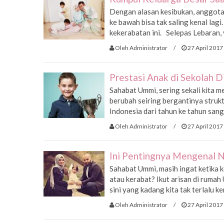
Dengan alasan kesibukan, anggota k
ke bawah bisa tak saling kenal lag
kekerabatan ini. Selepas Lebaran, 
Oleh Administrator
/
27 April 2017
Prestasi Anak di Sekolah 
Sahabat Ummi, sering sekali kita m
berubah seiring bergantinya strukt
Indonesia dari tahun ke tahun sang
Oleh Administrator
/
27 April 2017
Ini Pentingnya Mengenal 
Sahabat Ummi, masih ingat ketika k
atau kerabat? Ikut arisan di rumah
sini yang kadang kita tak terlalu ke
Oleh Administrator
/
27 April 2017