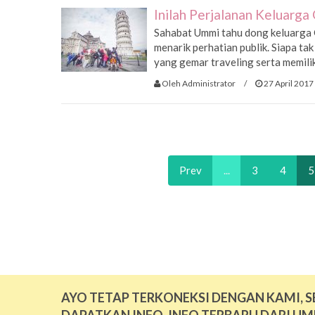
Inilah Perjalanan Keluarg
Sahabat Ummi tahu dong keluarga G
menarik perhatian publik. Siapa tak
yang gemar traveling serta memiliki
Oleh Administrator
/
27 April 2017
Prev
...
3
4
5
AYO TETAP TERKONEKSI DENGAN KAMI, S
DAPATKAN INFO-INFO TERBARU DARI UM