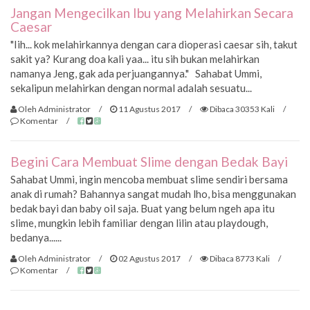
Jangan Mengecilkan Ibu yang Melahirkan Secara
Caesar
"Iih... kok melahirkannya dengan cara dioperasi caesar sih, takut
sakit ya? Kurang doa kali yaa... itu sih bukan melahirkan
namanya Jeng, gak ada perjuangannya." Sahabat Ummi,
sekalipun melahirkan dengan normal adalah sesuatu...
Oleh Administrator
/
11 Agustus 2017
/
Dibaca 30353 Kali
/
Komentar
/
Begini Cara Membuat Slime dengan Bedak Bayi
Sahabat Ummi, ingin mencoba membuat slime sendiri bersama
anak di rumah? Bahannya sangat mudah lho, bisa menggunakan
bedak bayi dan baby oil saja. Buat yang belum ngeh apa itu
slime, mungkin lebih familiar dengan lilin atau playdough,
bedanya......
Oleh Administrator
/
02 Agustus 2017
/
Dibaca 8773 Kali
/
Komentar
/