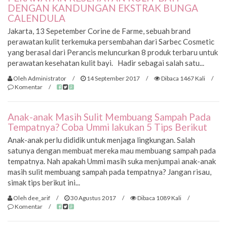
DENGAN KANDUNGAN EKSTRAK BUNGA
CALENDULA
Jakarta, 13 Sepetember Corine de Farme, sebuah brand
perawatan kulit terkemuka persembahan dari Sarbec Cosmetic
yang berasal dari Perancis meluncurkan 8 produk terbaru untuk
perawatan kesehatan kulit bayi. Hadir sebagai salah satu...
Oleh Administrator
/
14 September 2017
/
Dibaca 1467 Kali
/
Komentar
/
Anak-anak Masih Sulit Membuang Sampah Pada
Tempatnya? Coba Ummi lakukan 5 Tips Berikut
Anak-anak perlu dididik untuk menjaga lingkungan. Salah
satunya dengan membuat mereka mau membuang sampah pada
tempatnya. Nah apakah Ummi masih suka menjumpai anak-anak
masih sulit membuang sampah pada tempatnya? Jangan risau,
simak tips berikut ini...
Oleh dee_arif
/
30 Agustus 2017
/
Dibaca 1089 Kali
/
Komentar
/