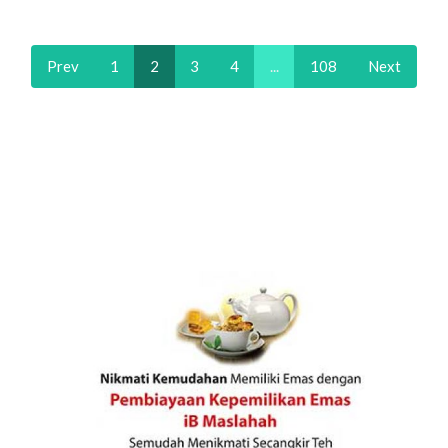
Prev
1
2
3
4
...
108
Next