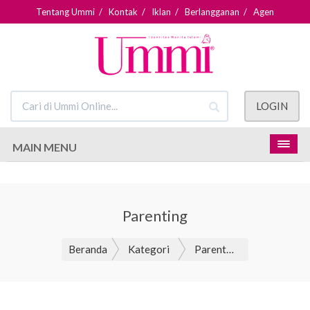
Tentang Ummi
/
Kontak
/
Iklan
/
Berlangganan
/
Agen
LOGIN
MAIN MENU
Parenting
Beranda
Kategori
Parenting