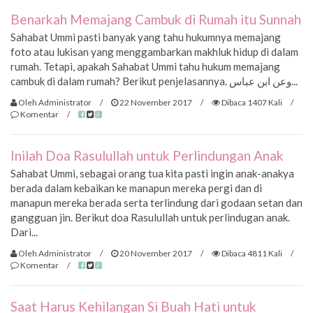
Benarkah Memajang Cambuk di Rumah itu Sunnah
Sahabat Ummi pasti banyak yang tahu hukumnya memajang
foto atau lukisan yang menggambarkan makhluk hidup di dalam
rumah. Tetapi, apakah Sahabat Ummi tahu hukum memajang
cambuk di dalam rumah? Berikut penjelasannya. وعن ابن عباس...
Oleh Administrator
/
22 November 2017
/
Dibaca 1407 Kali
/
Komentar
/
Inilah Doa Rasulullah untuk Perlindungan Anak
Sahabat Ummi, sebagai orang tua kita pasti ingin anak-anakya
berada dalam kebaikan ke manapun mereka pergi dan di
manapun mereka berada serta terlindung dari godaan setan dan
gangguan jin. Berikut doa Rasulullah untuk perlindugan anak.
Dari...
Oleh Administrator
/
20 November 2017
/
Dibaca 4811 Kali
/
Komentar
/
Saat Harus Kehilangan Si Buah Hati untuk