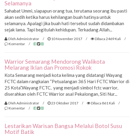
Selamanya
Sahabat Ummi, siapapun orang tua, terutama seorang ibu pasti
akan sedih ketika harus kehilangan buah hatinya untuk
selamanya. Apalagi jika buah hati tersebut sudah didambakan
sejak lama. Tapi begitulah kehidupan. Terkadang Allah...
Oleh Administrator
/
10 November 2017
/
Dibaca 2469 Kali
/
Komentar
/
Warrior Semarang Mendorong Walikota
Melarang Iklan dan Promosi Rokok
Kota Semarang menjadi kota kelima yang didatangi Wayang
FCTC dalam rangkaian “Petualangan 365 Hari FCTC Warrior di
25 Kota”.Wayang FCTC, yang menjadi simbol fctc warrior,
diserahkan oleh FCTC Warrior asal Pekalongan, Siti Nur...
Oleh Administrator
/
23 Oktober 2017
/
Dibaca 861 Kali
/
Komentar
/
Lestarikan Warisan Bangsa Melalui Botol Susu
Motif Batik