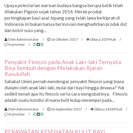
Upaya pelestarian warisan budaya bangsa berupa batik telah
dilakukan Pigeon sejak tahun 2014. Merek produk
perlengkapan bayi asal Jepang yang telah lama berkiprah di
Indonesia ini bukan hanya berinovasi menghadirkan produk dot
dan botol susu yang...
Oleh Administrator
/
16 Oktober 2017
/
Dibaca 1059 Kali
/
Komentar
/
Penyakit Fimosis pada Anak Laki-laki Ternyata
Bisa Sembuh dengan Melakukan Ajaran
Rasulullah
Sahabat Ummi pernah mendengar penyakit fimosis yang biasa
dialami oleh anak laki-laki, mulai dari bayi hingga dewasa? Yuk
sedikit kenali apa itu fimosis serta cara mengobatinya. Fimosis
adalah suatu kondisi di mana kulit kulup menempel pada...
Oleh Administrator
/
26 September 2017
/
Dibaca 16589 Kali
/
Komentar
/
PERAWATAN KESEHATAN KULIT BAYI