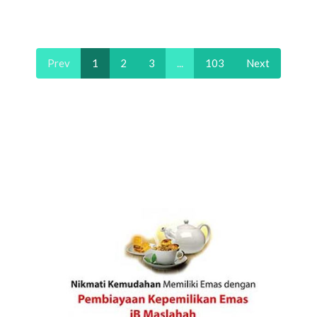
Prev
1
2
3
...
103
Next