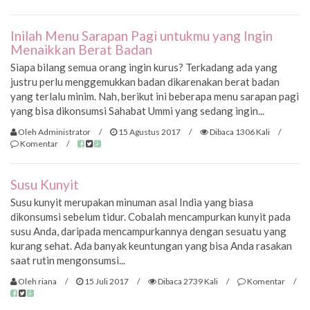
Inilah Menu Sarapan Pagi untukmu yang Ingin
Menaikkan Berat Badan
Siapa bilang semua orang ingin kurus? Terkadang ada yang
justru perlu menggemukkan badan dikarenakan berat badan
yang terlalu minim. Nah, berikut ini beberapa menu sarapan pagi
yang bisa dikonsumsi Sahabat Ummi yang sedang ingin...
Oleh Administrator
/
15 Agustus 2017
/
Dibaca 1306 Kali
/
Komentar
/
Susu Kunyit
Susu kunyit merupakan minuman asal India yang biasa
dikonsumsi sebelum tidur. Cobalah mencampurkan kunyit pada
susu Anda, daripada mencampurkannya dengan sesuatu yang
kurang sehat. Ada banyak keuntungan yang bisa Anda rasakan
saat rutin mengonsumsi...
Oleh riana
/
15 Juli 2017
/
Dibaca 2739 Kali
/
Komentar
/