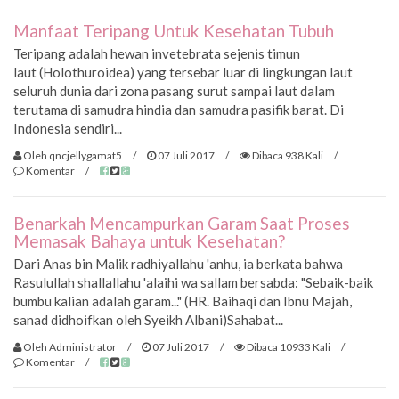
Manfaat Teripang Untuk Kesehatan Tubuh
Teripang adalah hewan invetebrata sejenis timun
laut (Holothuroidea) yang tersebar luar di lingkungan laut
seluruh dunia dari zona pasang surut sampai laut dalam
terutama di samudra hindia dan samudra pasifik barat. Di
Indonesia sendiri...
Oleh qncjellygamat5
/
07 Juli 2017
/
Dibaca 938 Kali
/
Komentar
/
Benarkah Mencampurkan Garam Saat Proses
Memasak Bahaya untuk Kesehatan?
Dari Anas bin Malik radhiyallahu 'anhu, ia berkata bahwa
Rasulullah shallallahu 'alaihi wa sallam bersabda: "Sebaik-baik
bumbu kalian adalah garam..." (HR. Baihaqi dan Ibnu Majah,
sanad didhoifkan oleh Syeikh Albani)Sahabat...
Oleh Administrator
/
07 Juli 2017
/
Dibaca 10933 Kali
/
Komentar
/