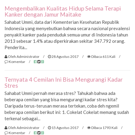
Mengembalikan Kualitas Hidup Selama Terapi
Kanker dengan Jamur Maitake
Sahabat Ummi, data dari Kementerian Kesehatan Republik
Indonesia yang menyebutkan bahwa secara nasional prevalensi
penyakit kanker pada penduduk semua umur di Indonesia tahun
2013 sebesar 1.4% atau diperkirakan sekitar 347.792 orang.
Penderita...
Oleh Administrator
/
28 Agustus 2017
/
Dibaca 611 Kali
/
Komentar
/
Ternyata 4 Cemilan Ini Bisa Mengurangi Kadar
Stres
Sahabat Ummi pernah merasa stres? Tahukah bahwa ada
beberapa cemilan yang bisa mengurangi kadar stres kita?
Daripada terus-terusan merasa tertekan, coba deh ngemil
beberapa cemilan berikut ini: 1. Cokelat Cokelat memang sudah
terkenal sebagai...
Oleh Administrator
/
15 Agustus 2017
/
Dibaca 1793 Kali
/
Komentar
/