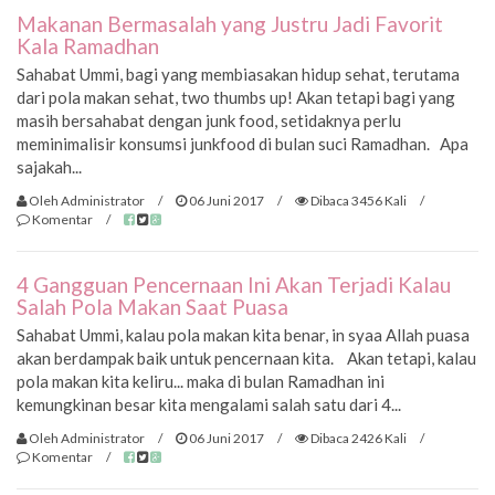
Makanan Bermasalah yang Justru Jadi Favorit
Kala Ramadhan
Sahabat Ummi, bagi yang membiasakan hidup sehat, terutama
dari pola makan sehat, two thumbs up! Akan tetapi bagi yang
masih bersahabat dengan junk food, setidaknya perlu
meminimalisir konsumsi junkfood di bulan suci Ramadhan. Apa
sajakah...
Oleh Administrator
/
06 Juni 2017
/
Dibaca 3456 Kali
/
Komentar
/
4 Gangguan Pencernaan Ini Akan Terjadi Kalau
Salah Pola Makan Saat Puasa
Sahabat Ummi, kalau pola makan kita benar, in syaa Allah puasa
akan berdampak baik untuk pencernaan kita. Akan tetapi, kalau
pola makan kita keliru... maka di bulan Ramadhan ini
kemungkinan besar kita mengalami salah satu dari 4...
Oleh Administrator
/
06 Juni 2017
/
Dibaca 2426 Kali
/
Komentar
/