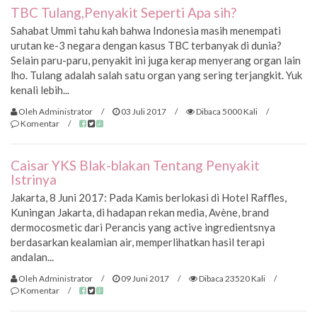
TBC Tulang,Penyakit Seperti Apa sih?
Sahabat Ummi tahu kah bahwa Indonesia masih menempati
urutan ke-3 negara dengan kasus TBC terbanyak di dunia?
Selain paru-paru, penyakit ini juga kerap menyerang organ lain
lho. Tulang adalah salah satu organ yang sering terjangkit. Yuk
kenali lebih...
Oleh Administrator
/
03 Juli 2017
/
Dibaca 5000 Kali
/
Komentar
/
Caisar YKS Blak-blakan Tentang Penyakit
Istrinya
Jakarta, 8 Juni 2017: Pada Kamis berlokasi di Hotel Raffles,
Kuningan Jakarta, di hadapan rekan media, Avène, brand
dermocosmetic dari Perancis yang active ingredientsnya
berdasarkan kealamian air, memperlihatkan hasil terapi
andalan...
Oleh Administrator
/
09 Juni 2017
/
Dibaca 23520 Kali
/
Komentar
/