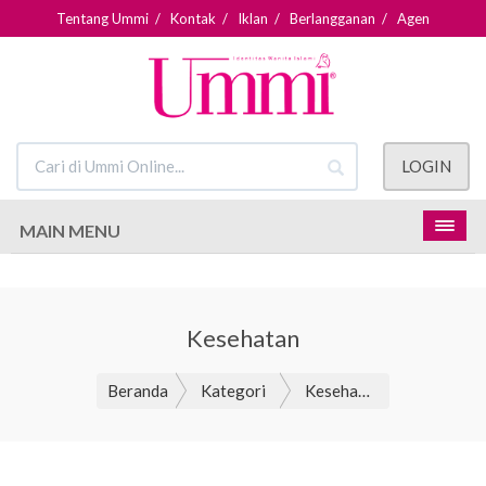
Tentang Ummi
/
Kontak
/
Iklan
/
Berlangganan
/
Agen
LOGIN
MAIN MENU
Kesehatan
Beranda
Kategori
Kesehatan