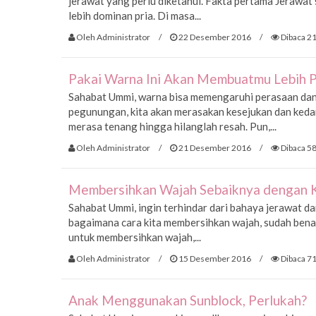
jerawat yang perlu diketahui. Fakta pertama Jerawat 
lebih dominan pria. Di masa...
Oleh Administrator
/
22 Desember 2016
/
Dibaca 21
Pakai Warna Ini Akan Membuatmu Lebih P
Sahabat Ummi, warna bisa memengaruhi perasaan dan 
pegunungan, kita akan merasakan kesejukan dan keda
merasa tenang hingga hilanglah resah. Pun,...
Oleh Administrator
/
21 Desember 2016
/
Dibaca 58
Membersihkan Wajah Sebaiknya dengan K
Sahabat Ummi, ingin terhindar dari bahaya jerawat d
bagaimana cara kita membersihkan wajah, sudah benar
untuk membersihkan wajah,...
Oleh Administrator
/
15 Desember 2016
/
Dibaca 71
Anak Menggunakan Sunblock, Perlukah?