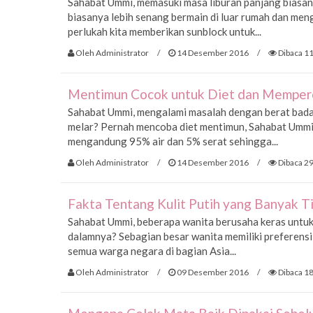
Sahabat Ummi, memasuki masa liburan panjang biasan
biasanya lebih senang bermain di luar rumah dan meng
perlukah kita memberikan sunblock untuk...
Oleh Administrator
/
14 Desember 2016
/
Dibaca 11
Mentimun Cocok untuk Diet dan Memperc
Sahabat Ummi, mengalami masalah dengan berat badan
melar? Pernah mencoba diet mentimun, Sahabat Ummi
mengandung 95% air dan 5% serat sehingga...
Oleh Administrator
/
14 Desember 2016
/
Dibaca 29
Fakta Tentang Kulit Putih yang Banyak T
Sahabat Ummi, beberapa wanita berusaha keras untuk b
dalamnya? Sebagian besar wanita memiliki preferensi 
semua warga negara di bagian Asia...
Oleh Administrator
/
09 Desember 2016
/
Dibaca 18