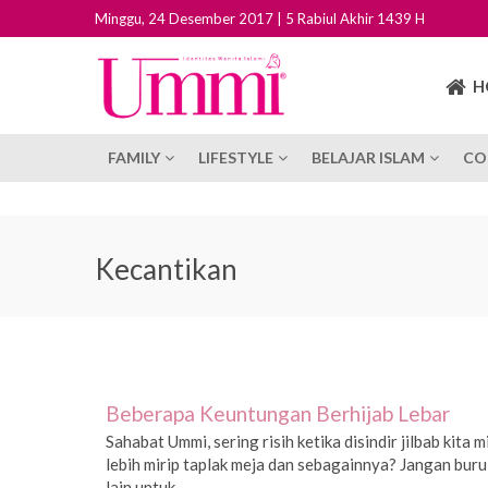
Minggu, 24 Desember 2017 | 5 Rabiul Akhir 1439 H
H
FAMILY
LIFESTYLE
BELAJAR ISLAM
CO
Kecantikan
Beberapa Keuntungan Berhijab Lebar
Sahabat Ummi, sering risih ketika disindir jilbab kita 
lebih mirip taplak meja dan sebagainnya? Jangan buru
lain untuk...