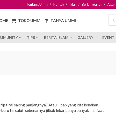
Tentang Ummi
/
Kontak
/
Iklan
/
Berlangganan
/
Agen
OME
TOKO UMMI
TANYA UMMI
MMUNITY
TIPS
BERITA ISLAM
GALLERY
EVENT
mirip tirai saking panjangnya? Atau jilbab yang kita kenakan
-buru tersulut, sebenarnya jilbab lebar punya banyak manfaat