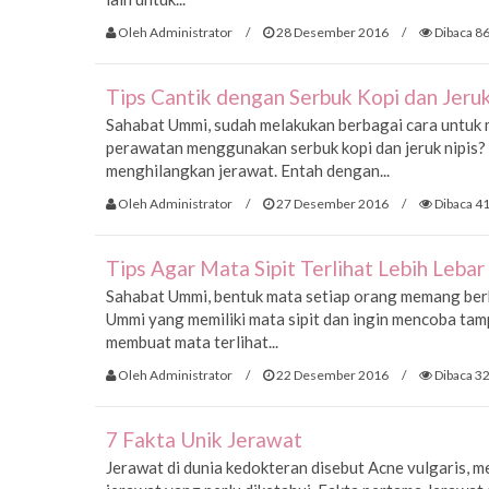
Oleh Administrator
/
28 Desember 2016
/
Dibaca 86
Tips Cantik dengan Serbuk Kopi dan Jeruk
Sahabat Ummi, sudah melakukan berbagai cara untuk 
perawatan menggunakan serbuk kopi dan jeruk nipis? 
menghilangkan jerawat. Entah dengan...
Oleh Administrator
/
27 Desember 2016
/
Dibaca 41
Tips Agar Mata Sipit Terlihat Lebih Lebar
Sahabat Ummi, bentuk mata setiap orang memang berb
Ummi yang memiliki mata sipit dan ingin mencoba tampi
membuat mata terlihat...
Oleh Administrator
/
22 Desember 2016
/
Dibaca 32
7 Fakta Unik Jerawat
Jerawat di dunia kedokteran disebut Acne vulgaris, m