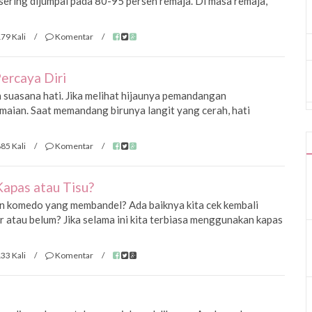
sering dijumpai pada 80-95 persen remaja. Di masa remaja,
79 Kali
/
Komentar
/
ercaya Diri
suasana hati. Jika melihat hijaunya pemandangan
maian. Saat memandang birunya langit yang cerah, hati
85 Kali
/
Komentar
/
apas atau Tisu?
an komedo yang membandel? Ada baiknya kita cek kembali
 atau belum? Jika selama ini kita terbiasa menggunakan kapas
33 Kali
/
Komentar
/