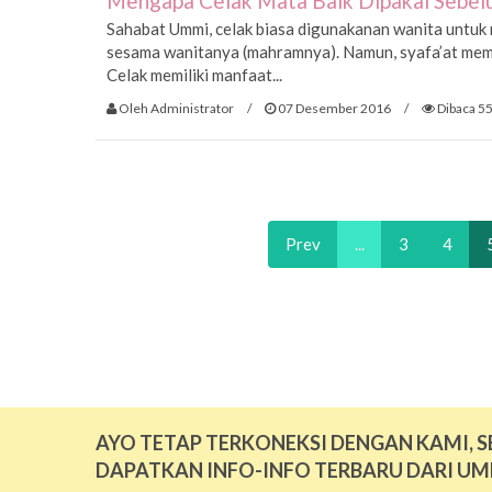
Mengapa Celak Mata Baik Dipakai Sebel
Sahabat Ummi, celak biasa digunakanan wanita untuk 
sesama wanitanya (mahramnya). Namun, syafa’at memak
Celak memiliki manfaat...
Oleh Administrator
/
07 Desember 2016
/
Dibaca 55
Prev
...
3
4
AYO TETAP TERKONEKSI DENGAN KAMI, S
DAPATKAN INFO-INFO TERBARU DARI UM