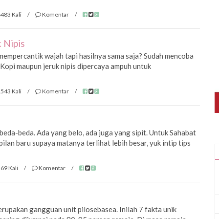
483 Kali
/
Komentar
/
 Nipis
mempercantik wajah tapi hasilnya sama saja? Sudah mencoba
Kopi maupun jeruk nipis dipercaya ampuh untuk
543 Kali
/
Komentar
/
eda-beda. Ada yang belo, ada juga yang sipit. Untuk Sahabat
lan baru supaya matanya terlihat lebih besar, yuk intip tips
69 Kali
/
Komentar
/
erupakan gangguan unit pilosebasea. Inilah 7 fakta unik