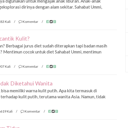
ya digunakan untuk mengajak anak liburan. Anak-anak
eksplorasi dirinya dengan alam sekitar. Sahabat Ummi,
83 Kali
/
Komentar
/
antik Kulit?
? Berbagai jurus diet sudah diterapkan tapi badan masih
? Mentimun cocok untuk diet Sahabat Ummi, mentimun
07 Kali
/
Komentar
/
idak Diketahui Wanita
isa memiliki warna kulit putih. Apa kita termasuk di
terhadap kulit putih, terutama wanita Asia. Namun, tidak
619 Kali
/
Komentar
/