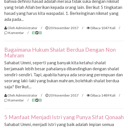
bahwa definisi hasad adalah merasa tidak suka dengan nikmat
yang telah Allah berikan kepada orang lain. Berikut 5 tingkatan
hasad yang harus kita waspadai. 1. Berkeinginan nikmat yang
ada pada...
Oleh Administrator
/
20 November 2017
/
Dibaca 1047 Kali
/
Komentar
/
Bagaimana Hukum Shalat Berdua Dengan Non
Mahram
Sahabat Ummi, seperti yang banyak kita ketahui shalat
berjamaah lebih besar pahalanya dibandingkan dengan shalat
sendiri-sendiri. Tapi, apabila hanya ada seorang perempuan dan
seorang laki-laki yang bukan mahram, bolehkah shalat berdua
saja? Berikut...
Oleh Administrator
/
20 November 2017
/
Dibaca 1489 Kali
/
Komentar
/
5 Manfaat Menjadi Istri yang Punya Sifat Qonaah
Sahabat Ummi, menjadi istri yang baik adalah impian semua