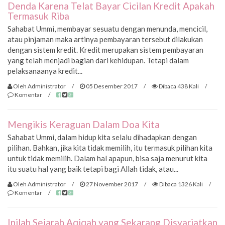
Denda Karena Telat Bayar Cicilan Kredit Apakah
Termasuk Riba
Sahabat Ummi, membayar sesuatu dengan menunda, mencicil,
atau pinjaman maka artinya pembayaran tersebut dilakukan
dengan sistem kredit. Kredit merupakan sistem pembayaran
yang telah menjadi bagian dari kehidupan. Tetapi dalam
pelaksanaanya kredit...
Oleh Administrator
/
05 Desember 2017
/
Dibaca 438 Kali
/
Komentar
/
Mengikis Keraguan Dalam Doa Kita
Sahabat Ummi, dalam hidup kita selalu dihadapkan dengan
pilihan. Bahkan, jika kita tidak memilih, itu termasuk pilihan kita
untuk tidak memilih. Dalam hal apapun, bisa saja menurut kita
itu suatu hal yang baik tetapi bagi Allah tidak, atau...
Oleh Administrator
/
27 November 2017
/
Dibaca 1326 Kali
/
Komentar
/
Inilah Sejarah Aqiqah yang Sekarang Disyariatkan