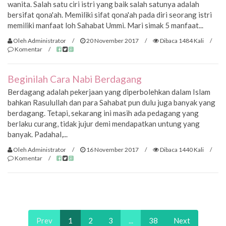
wanita. Salah satu ciri istri yang baik salah satunya adalah
bersifat qona'ah. Memiliki sifat qona'ah pada diri seorang istri
memiliki manfaat loh Sahabat Ummi. Mari simak 5 manfaat...
Oleh Administrator
/
20 November 2017
/
Dibaca 1484 Kali
/
Komentar
/
Beginilah Cara Nabi Berdagang
Berdagang adalah pekerjaan yang diperbolehkan dalam Islam
bahkan Rasulullah dan para Sahabat pun dulu juga banyak yang
berdagang. Tetapi, sekarang ini masih ada pedagang yang
berlaku curang, tidak jujur demi mendapatkan untung yang
banyak. Padahal,...
Oleh Administrator
/
16 November 2017
/
Dibaca 1440 Kali
/
Komentar
/
Prev
1
2
3
...
38
Next