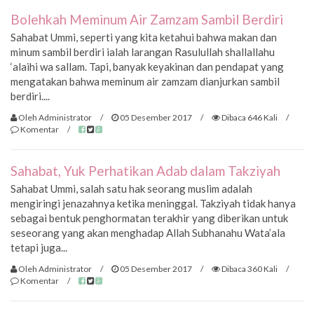
Bolehkah Meminum Air Zamzam Sambil Berdiri
Sahabat Ummi, seperti yang kita ketahui bahwa makan dan
minum sambil berdiri ialah larangan Rasulullah shallallahu
‘alaihi wa sallam. Tapi, banyak keyakinan dan pendapat yang
mengatakan bahwa meminum air zamzam dianjurkan sambil
berdiri....
Oleh Administrator
/
05 Desember 2017
/
Dibaca 646 Kali
/
Komentar
/
Sahabat, Yuk Perhatikan Adab dalam Takziyah
Sahabat Ummi, salah satu hak seorang muslim adalah
mengiringi jenazahnya ketika meninggal. Takziyah tidak hanya
sebagai bentuk penghormatan terakhir yang diberikan untuk
seseorang yang akan menghadap Allah Subhanahu Wata’ala
tetapi juga...
Oleh Administrator
/
05 Desember 2017
/
Dibaca 360 Kali
/
Komentar
/