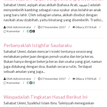
Sahabat Ummi, aqiqah atau akikah (bahasa Arab, عقيقة) adalah
menyembelih kambing sebagai rasa syukur atas kelahiran anak
yang baru lahir. Oleh sebagian ulama, akikah disebut dengan
nasikah atau dzabihah, yaitu binatang yang disembelih. Tradisi...
Oleh Administrator
/
27 November 2017
/
Dibaca 3576 Kali
/
Komentar
/
Perbanyaklah Istighfar Saudaraku
Sahabat Ummi, dalam mencari rezeki tentunya seseorang
melakukan pekerjaan dengan penuh usaha dan kerja keras.
Bukan hanya dengan bekerja keras dan usaha yang giat, namun
juga didukung dengan doa, ibadah secara rutin. Terdapat
sebuah amalan yang juga...
Oleh Administrator
/
27 November 2017
/
Dibaca 1700 Kali
/
Komentar
/
Waspadailah Tingkatan Hasad Berikut Ini
Sahabat Ummi, Syaikhul Islam Ibnu Taimiyyah menegaskan