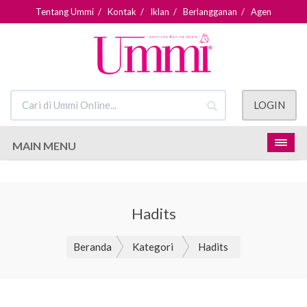
Tentang Ummi
/
Kontak
/
Iklan
/
Berlangganan
/
Agen
LOGIN
MAIN MENU
Hadits
Beranda
Kategori
Hadits