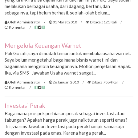
melakukan berbagai usaha, dari dagang, bertani, dan
sebagainya, tapi belum berhasil, seolah-olah belum...
Oleh Administrator
/
01 Maret 2010
/
Dibaca 5121 Kali
/
Komentar
/
Mengelola Keuangan Warnet
Pak Gozali, saya dimodali teman untuk membuka usaha warnet.
Saya belum mengetahui bagaimana bisnis warnet ini dan
bagaimana mengelola keuangannya. Mohon penjelasan Bapak.
Ika, via SMS Jawaban Usaha warnet sangat...
Oleh Administrator
/
26 Januari 2010
/
Dibaca 7884 Kali
/
Komentar
/
Investasi Perak
Bagaimana prospek perhiasan perak sebagai investasi atau
tabungan? Apakah harga perak juga naik turun seperti emas?
Tri, via sms Jawaban Investasi pada perak hampir sama saja
dengan investasi pada emas. Karena harga perak...