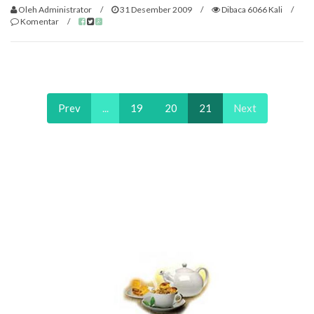
Oleh Administrator
/
31 Desember 2009
/
Dibaca 6066 Kali
/
Komentar
/
Prev
...
19
20
21
Next