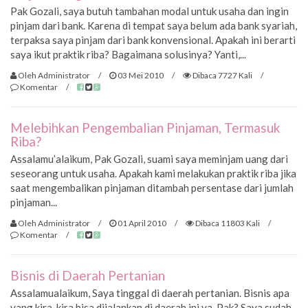
Pak Gozali, saya butuh tambahan modal untuk usaha dan ingin
pinjam dari bank. Karena di tempat saya belum ada bank syariah,
terpaksa saya pinjam dari bank konvensional. Apakah ini berarti
saya ikut praktik riba? Bagaimana solusinya? Yanti,...
Oleh Administrator
/
03 Mei 2010
/
Dibaca 7727 Kali
/
Komentar
/
Melebihkan Pengembalian Pinjaman, Termasuk
Riba?
Assalamu’alaikum, Pak Gozali, suami saya meminjam uang dari
seseorang untuk usaha. Apakah kami melakukan praktik riba jika
saat mengembalikan pinjaman ditambah persentase dari jumlah
pinjaman...
Oleh Administrator
/
01 April 2010
/
Dibaca 11803 Kali
/
Komentar
/
Bisnis di Daerah Pertanian
Assalamualaikum, Saya tinggal di daerah pertanian. Bisnis apa
yang kira-kira bisa dijalankan di daerah ini ya, Pak? Saya sudah