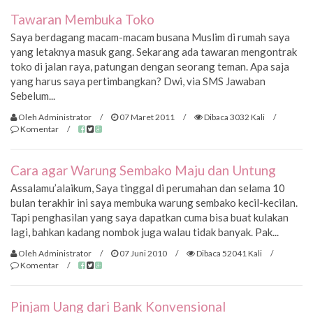
Tawaran Membuka Toko
Saya berdagang macam-macam busana Muslim di rumah saya
yang letaknya masuk gang. Sekarang ada tawaran mengontrak
toko di jalan raya, patungan dengan seorang teman. Apa saja
yang harus saya pertimbangkan? Dwi, via SMS Jawaban
Sebelum...
Oleh Administrator
/
07 Maret 2011
/
Dibaca 3032 Kali
/
Komentar
/
Cara agar Warung Sembako Maju dan Untung
Assalamu’alaikum, Saya tinggal di perumahan dan selama 10
bulan terakhir ini saya membuka warung sembako kecil-kecilan.
Tapi penghasilan yang saya dapatkan cuma bisa buat kulakan
lagi, bahkan kadang nombok juga walau tidak banyak. Pak...
Oleh Administrator
/
07 Juni 2010
/
Dibaca 52041 Kali
/
Komentar
/
Pinjam Uang dari Bank Konvensional