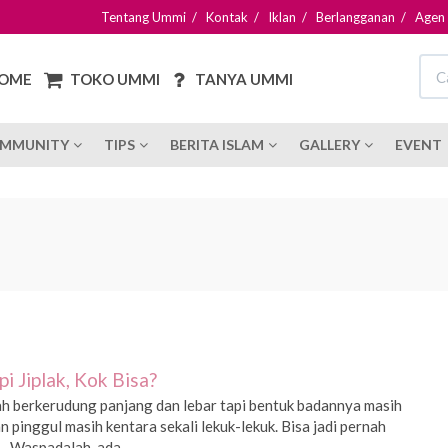
Tentang Ummi
/
Kontak
/
Iklan
/
Berlangganan
/
Agen
OME
TOKO UMMI
TANYA UMMI
MMUNITY
TIPS
BERITA ISLAM
GALLERY
EVENT
i Jiplak, Kok Bisa?
h berkerudung panjang dan lebar tapi bentuk badannya masih
 pinggul masih kentara sekali lekuk-lekuk. Bisa jadi pernah
i. Waspadalah, ada...