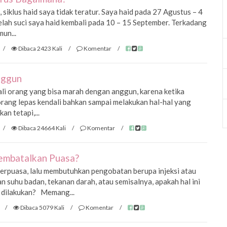
 siklus haid saya tidak teratur. Saya haid pada 27 Agustus – 4
lah suci saya haid kembali pada 10 – 15 September. Terkadang
mun...
/
Dibaca 2423 Kali
/
Komentar
/
nggun
li orang yang bisa marah dengan anggun, karena ketika
rang lepas kendali bahkan sampai melakukan hal-hal yang
an tetapi,...
/
Dibaca 24664 Kali
/
Komentar
/
Membatalkan Puasa?
berpuasa, lalu membutuhkan pengobatan berupa injeksi atau
 suhu badan, tekanan darah, atau semisalnya, apakah hal ini
 dilakukan? Memang...
/
Dibaca 5079 Kali
/
Komentar
/