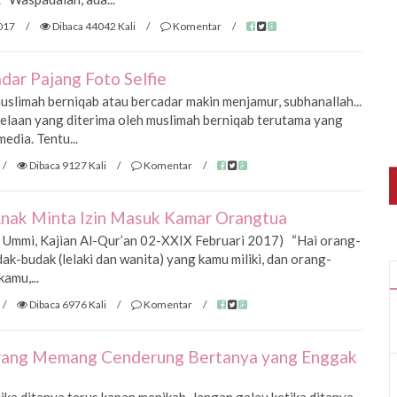
017
/
Dibaca 44042 Kali
/
Komentar
/
dar Pajang Foto Selfie
uslimah berniqab atau bercadar makin menjamur, subhanallah...
 celaan yang diterima oleh muslimah berniqab terutama yang
edia. Tentu...
/
Dibaca 9127 Kali
/
Komentar
/
nak Minta Izin Masuk Kamar Orangtua
h Ummi, Kajian Al-Qur’an 02-XXIX Februari 2017) “Hai orang-
k-budak (lelaki dan wanita) yang kamu miliki, dan orang-
amu,...
/
Dibaca 6976 Kali
/
Komentar
/
Orang Memang Cenderung Bertanya yang Enggak