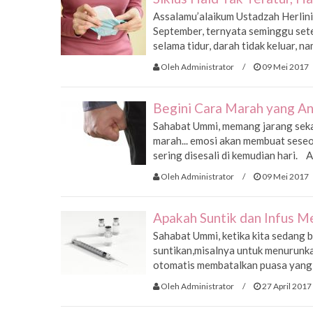
Assalamu’alaikum Ustadzah Herlini,
September, ternyata seminggu sete
selama tidur, darah tidak keluar, na
Oleh Administrator
/
09 Mei 2017
Begini Cara Marah yang A
Sahabat Ummi, memang jarang seka
marah... emosi akan membuat seseo
sering disesali di kemudian hari. Ak
Oleh Administrator
/
09 Mei 2017
Apakah Suntik dan Infus 
Sahabat Ummi, ketika kita sedang 
suntikan,misalnya untuk menurunkan
otomatis membatalkan puasa yang
Oleh Administrator
/
27 April 2017