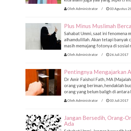
Oleh Administrator
/
03 Agustus 2
Plus Minus Muslimah Berca
Sahabat Ummi, saat ini fenomena m
alhamdulillah. Akan tetapi banyak
masih memajang fotonya di sosial m
Oleh Administrator
/
26 Juli 2017
Pentingnya Mengajarkan A
Dr Amir Faishol Fath, MA (Majala
orang yang beriman, hendaklah buda
orang yang belum baligh di antara k
Oleh Administrator
/
03 Juli 2017
Jangan Bersedih, Orang-
Ada