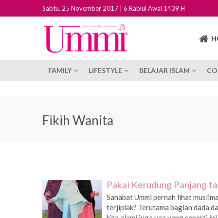
Sabtu, 25 November 2017 | 6 Rabiul Awal 1439 H
H
FAMILY
LIFESTYLE
BELAJAR ISLAM
CO
Fikih Wanita
Pakai Kerudung Panjang tap
Sahabat Ummi pernah lihat muslima
terjiplak? Terutama bagian dada dan
kita alami juga yaa yang seperti in