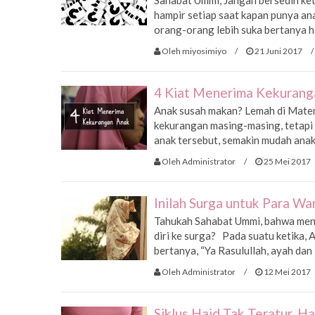
Sahabat Ummi, Jangan bersedih ket
hampir setiap saat kapan punya an
orang-orang lebih suka bertanya hal
Oleh miyosimiyo
/
21 Juni 2017
/
4 Kiat Menerima Kekurang
Anak susah makan? Lemah di Matema
kekurangan masing-masing, tetapi 
anak tersebut, semakin mudah anak
Oleh Administrator
/
25 Mei 2017
Inilah Surga untuk Para Wa
Tahukah Sahabat Ummi, bahwa menja
diri ke surga? Pada suatu ketika, 
bertanya, “Ya Rasulullah, ayah dan i
Oleh Administrator
/
12 Mei 2017
Siklus Haid Tak Teratur, H