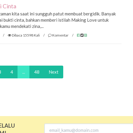
i Cinta
zaman kita saat ini sungguh patut membuat bergidik. Banyak
i bukti cinta, bahkan memberi istilah Making Love untuk
kamu mendekati zina,...
/
Dibaca 15598 Kali
/
Komentar
/
3
4
...
48
Next
ELALU
MI