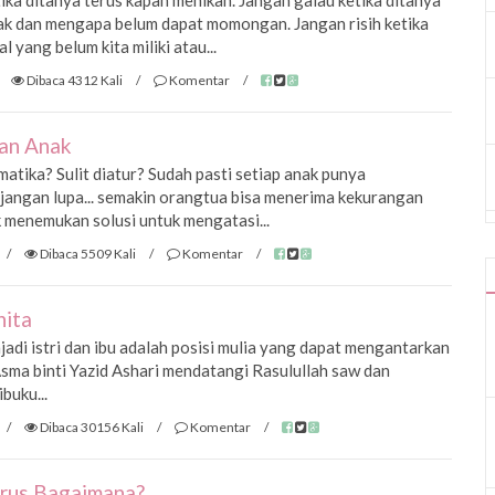
ika ditanya terus kapan menikah. Jangan galau ketika ditanya
ak dan mengapa belum dapat momongan. Jangan risih ketika
 yang belum kita miliki atau...
Dibaca 4312 Kali
/
Komentar
/
an Anak
tika? Sulit diatur? Sudah pasti setiap anak punya
jangan lupa... semakin orangtua bisa menerima kekurangan
 menemukan solusi untuk mengatasi...
/
Dibaca 5509 Kali
/
Komentar
/
nita
di istri dan ibu adalah posisi mulia yang dapat mengantarkan
Asma binti Yazid Ashari mendatangi Rasulullah saw dan
buku...
/
Dibaca 30156 Kali
/
Komentar
/
arus Bagaimana?