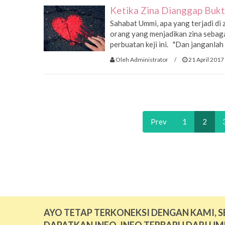
Ketika Zina Dianggap Bukt
Sahabat Ummi, apa yang terjadi di 
orang yang menjadikan zina sebaga
perbuatan keji ini. "Dan janganlah 
Oleh Administrator
/
21 April 2017
Prev
1
2
AYO TETAP TERKONEKSI DENGAN KAMI, S
DAPATKAN INFO-INFO TERBARU DARI UM