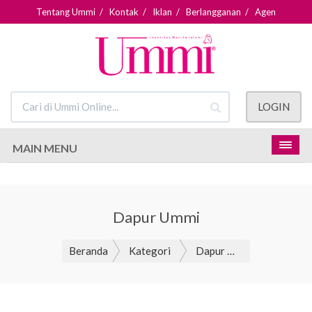
Tentang Ummi
/
Kontak
/
Iklan
/
Berlangganan
/
Agen
LOGIN
MAIN MENU
Dapur Ummi
Beranda
Kategori
Dapur Ummi