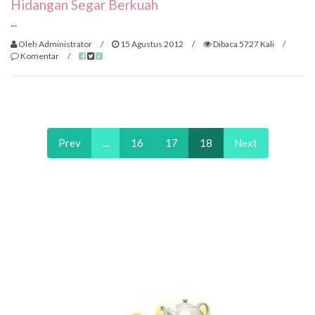
Hidangan Segar Berkuah
...
Oleh Administrator
/
15 Agustus 2012
/
Dibaca 5727 Kali
/
Komentar
/
Prev
...
16
17
18
Next