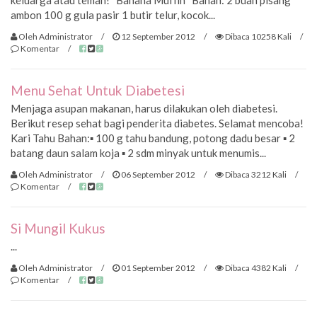
keluarga atau teman! Banana Muffin Bahan: 2 buah pisang
ambon 100 g gula pasir 1 butir telur, kocok...
Oleh Administrator
/
12 September 2012
/
Dibaca 10258 Kali
/
Komentar
/
Menu Sehat Untuk Diabetesi
Menjaga asupan makanan, harus dilakukan oleh diabetesi.
Berikut resep sehat bagi penderita diabetes. Selamat mencoba!
Kari Tahu Bahan:▪ 100 g tahu bandung, potong dadu besar ▪ 2
batang daun salam koja ▪ 2 sdm minyak untuk menumis...
Oleh Administrator
/
06 September 2012
/
Dibaca 3212 Kali
/
Komentar
/
Si Mungil Kukus
...
Oleh Administrator
/
01 September 2012
/
Dibaca 4382 Kali
/
Komentar
/