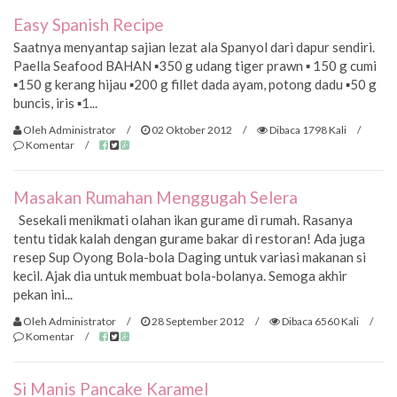
Easy Spanish Recipe
Saatnya menyantap sajian lezat ala Spanyol dari dapur sendiri.
Paella Seafood BAHAN ▪350 g udang tiger prawn ▪ 150 g cumi
▪150 g kerang hijau ▪200 g fillet dada ayam, potong dadu ▪50 g
buncis, iris ▪1...
Oleh Administrator
/
02 Oktober 2012
/
Dibaca 1798 Kali
/
Komentar
/
Masakan Rumahan Menggugah Selera
Sesekali menikmati olahan ikan gurame di rumah. Rasanya
tentu tidak kalah dengan gurame bakar di restoran! Ada juga
resep Sup Oyong Bola-bola Daging untuk variasi makanan si
kecil. Ajak dia untuk membuat bola-bolanya. Semoga akhir
pekan ini...
Oleh Administrator
/
28 September 2012
/
Dibaca 6560 Kali
/
Komentar
/
Si Manis Pancake Karamel