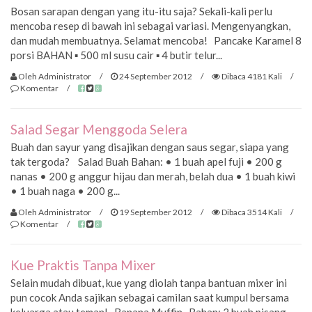
Bosan sarapan dengan yang itu-itu saja? Sekali-kali perlu
mencoba resep di bawah ini sebagai variasi. Mengenyangkan,
dan mudah membuatnya. Selamat mencoba! Pancake Karamel 8
porsi BAHAN ▪ 500 ml susu cair ▪ 4 butir telur...
Oleh Administrator
/
24 September 2012
/
Dibaca 4181 Kali
/
Komentar
/
Salad Segar Menggoda Selera
Buah dan sayur yang disajikan dengan saus segar, siapa yang
tak tergoda? Salad Buah Bahan: • 1 buah apel fuji • 200 g
nanas • 200 g anggur hijau dan merah, belah dua • 1 buah kiwi
• 1 buah naga • 200 g...
Oleh Administrator
/
19 September 2012
/
Dibaca 3514 Kali
/
Komentar
/
Kue Praktis Tanpa Mixer
Selain mudah dibuat, kue yang diolah tanpa bantuan mixer ini
pun cocok Anda sajikan sebagai camilan saat kumpul bersama