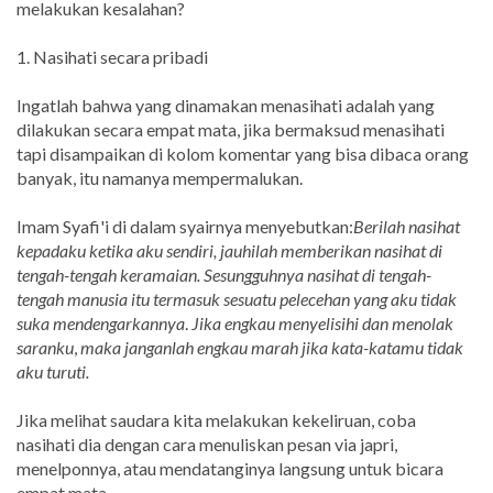
melakukan kesalahan?
1. Nasihati secara pribadi
Ingatlah bahwa yang dinamakan menasihati adalah yang
dilakukan secara empat mata, jika bermaksud menasihati
tapi disampaikan di kolom komentar yang bisa dibaca orang
banyak, itu namanya mempermalukan.
Imam Syafi'i di dalam syairnya menyebutkan:
Berilah nasihat
kepadaku ketika aku sendiri,
jauhilah memberikan nasihat di
tengah-tengah keramaian
. Sesungguhnya nasihat di tengah-
tengah manusia itu termasuk sesuatu
pelecehan yang aku tidak
suka mendengarkannya
.
Jika engkau menyelisihi dan menolak
saranku
,
maka janganlah engkau marah jika kata-katamu tidak
aku turuti.
Jika melihat saudara kita melakukan kekeliruan, coba
nasihati dia dengan cara menuliskan pesan via japri,
menelponnya, atau mendatanginya langsung untuk bicara
empat mata.