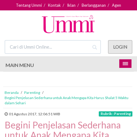
Tentang Ummi
/
Kontak
/
Iklan
/
Berlangganan
/
Agen
LOGIN
MAIN MENU
Beranda
/
Parenting
/
Begini Penjelasan Sederhana untuk Anak Mengapa Kita Harus Shalat 5 Waktu
dalam Sehari
Rubrik : Parenting
01 Agustus 2017, 12:06:51 WIB
Begini Penjelasan Sederhana
untuk Anak Mengapa Kita