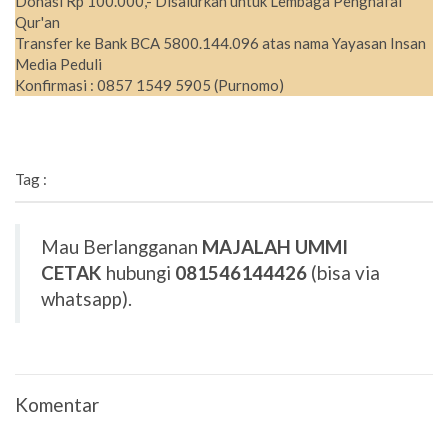
Donasi Rp 100.000,- Disalurkan untuk Lembaga Penghafal
Qur'an
Transfer ke Bank BCA 5800.144.096 atas nama Yayasan Insan
Media Peduli
Konfirmasi : 0857 1549 5905 (Purnomo)
Tag :
Mau Berlangganan
MAJALAH UMMI
CETAK
hubungi
081546144426
(bisa via
whatsapp).
Komentar