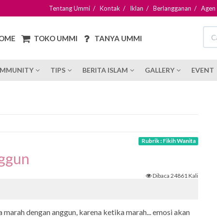
Tentang Ummi
/
Kontak
/
Iklan
/
Berlangganan
/
Agen
OME
TOKO UMMI
TANYA UMMI
MMUNITY
TIPS
BERITA ISLAM
GALLERY
EVENT
Rubrik : Fikih Wanita
nggun
Dibaca 24861 Kali
 marah dengan anggun, karena ketika marah... emosi akan