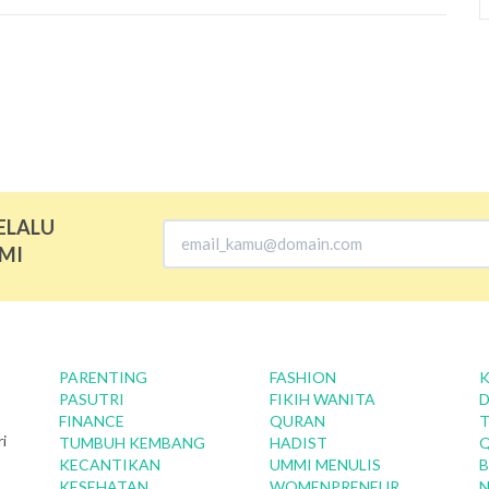
ELALU
MI
PARENTING
FASHION
K
PASUTRI
FIKIH WANITA
D
FINANCE
QURAN
T
i
TUMBUH KEMBANG
HADIST
KECANTIKAN
UMMI MENULIS
B
KESEHATAN
WOMENPRENEUR
N