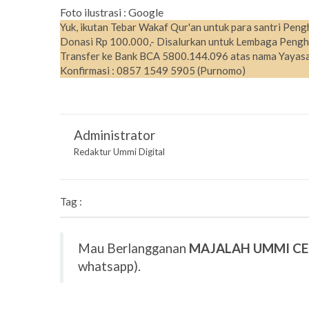
Foto ilustrasi : Google
Yuk, ikutan Tebar Wakaf Qur'an untuk para santri Peng
Donasi Rp 100.000,- Disalurkan untuk Lembaga Pengh
Transfer ke Bank BCA 5800.144.096 atas nama Yayasa
Konfirmasi : 0857 1549 5905 (Purnomo)
Administrator
Redaktur Ummi Digital
Tag :
Mau Berlangganan
MAJALAH UMMI C
whatsapp).