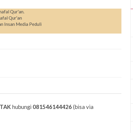
hafal Qur'an.
afal Qur'an
n Insan Media Peduli
ETAK
hubungi
081546144426
(bisa via