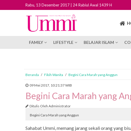
Rabu, 13 Desember 2017 | 24 Rabiul Awal 1439 H
H
FAMILY
LIFESTYLE
BELAJAR ISLAM
CO
Beranda
/
Fikih Wanita
/
Begini Cara Marah yang Anggun
09 Mei 2017, 10:21:37 WIB
Begini Cara Marah yang A
Ditulis Oleh Administrator
Begini Cara Marah yang Anggun
Sahabat Ummi, memang jarang sekali orang yang bisa