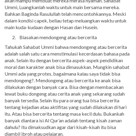
akan mampu membuat mereka merasa nyaman. Sahabat
Ummi, Luangkanlah waktu untuk main bersama mereka.
Bahkan Baginda Rasulullah telah mencontohkannya. Meski
dalam kondisi capek, beliau tetap meluangkan waktu untuk
main kuda-kudaan dengan Hasan dan Husein.
Biasakan mendongeng atau bercerita
Tahukah Sahabat Ummi bahwa mendongeng atau bercerita
adalah salah satu cara menstimulasi kecerdasan bahasa pada
anak. Selain itu dengan bercerita aspek-aspek pendidikan
moral dan karakter anak bisa dimasukkan. Mungkin sahabat
Ummi ada yang protes, bagaimana kalau saya tidak bisa
mendongeng?. Mendongeng atau bercerita ke anak bisa
dilakukan dengan banyak cara. Bisa dengan membacakan
lewat buku dongeng atau cerita anak yang sekarang sudah
banyak tersedia. Selain itu para orang tua bisa bercerita
tentang kejadian atau aktifitas yang sudah dilakukan di hari
itu. Atau bisa bercerita tentang masa kecil dulu. Bukankah
banyak diantara isi Al Qur’an adalah tentang kisah zaman
dahulu? Itu dimaksudkan agar dari kisah-kisah itu bisa
diambil ibroh atau pelajaran.