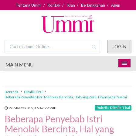
Tentang Ummi
/
Kontak
/
Iklan
/
Berlangganan
/
Agen
LOGIN
MAIN MENU
Beranda
/
Dibalik Tirai
/
Beberapa Penyebab Istri Menolak Bercinta, Hal yang Perlu Diwaspadai Suami
Rubrik : Dibalik Tirai
26 Maret 2015, 16:47:27 WIB
Beberapa Penyebab Istri
Menolak Bercinta, Hal yang