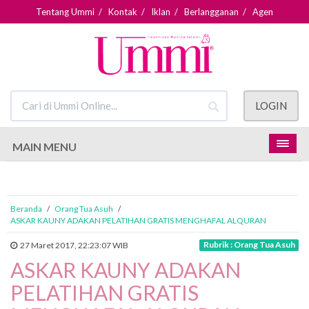
Tentang Ummi
/
Kontak
/
Iklan
/
Berlangganan
/
Agen
LOGIN
MAIN MENU
Beranda
/
Orang Tua Asuh
/
ASKAR KAUNY ADAKAN PELATIHAN GRATIS MENGHAFAL ALQURAN
Rubrik : Orang Tua Asuh
27 Maret 2017, 22:23:07 WIB
ASKAR KAUNY ADAKAN
PELATIHAN GRATIS