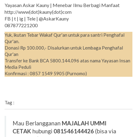
Yayasan Askar Kauny | Menebar Ilmu Berbagi Manfaat
http://www(dot)kauny(dot)com
FB | t | ig | Tele | @AskarKauny
087877221200
Yuk, ikutan Tebar Wakaf Qur'an untuk para santri Penghafal
Qur'an.
Donasi Rp 100.000,- Disalurkan untuk Lembaga Penghafal
Qur'an
Transfer ke Bank BCA 5800.144.096 atas nama Yayasan Insan
Media Peduli
Konfirmasi : 0857 1549 5905 (Purnomo)
Tag :
Mau Berlangganan
MAJALAH UMMI
CETAK
hubungi
081546144426
(bisa via